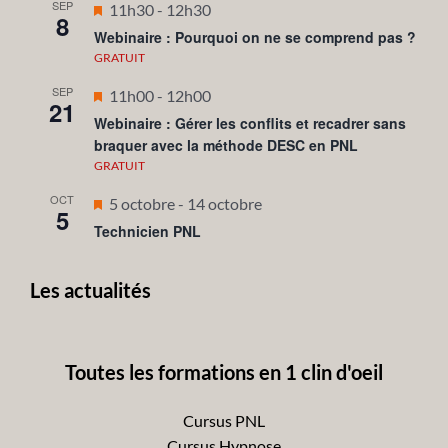
SEP
Mis
11h30
-
12h30
8
en
Webinaire : Pourquoi on ne se comprend pas ?
avant
GRATUIT
SEP
Mis
11h00
-
12h00
21
en
Webinaire : Gérer les conflits et recadrer sans
braquer avec la méthode DESC en PNL
avant
GRATUIT
OCT
Mis
5 octobre
-
14 octobre
5
en
Technicien PNL
avant
Les actualités
Toutes les formations en 1 clin d'oeil
Cursus PNL
Cursus Hypnose