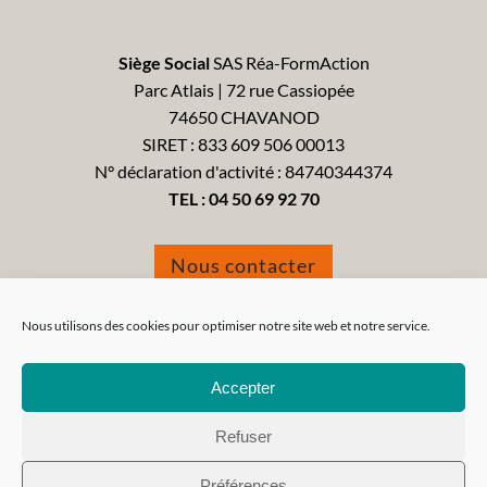
Siège Social
SAS Réa-FormAction
Parc Atlais | 72 rue Cassiopée
74650 CHAVANOD
SIRET : 833 609 506 00013
N° déclaration d'activité : 84740344374
TEL :
04 50 69 92 70
Nous contacter
Formulaire de réclamation
Nous utilisons des cookies pour optimiser notre site web et notre service.
Accepter
Refuser
Tous droits réservés 2021 - Réa-FormAction -
Mentions
Préférences