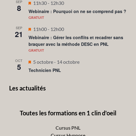
SEP
Mis
11h30
-
12h30
8
en
Webinaire : Pourquoi on ne se comprend pas ?
avant
GRATUIT
SEP
Mis
11h00
-
12h00
21
en
Webinaire : Gérer les conflits et recadrer sans
braquer avec la méthode DESC en PNL
avant
GRATUIT
OCT
Mis
5 octobre
-
14 octobre
5
en
Technicien PNL
avant
Les actualités
Toutes les formations en 1 clin d'oeil
Cursus PNL
Cursus Hypnose