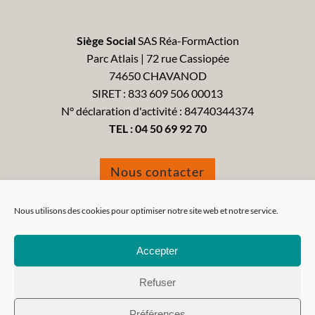
Siège Social
SAS Réa-FormAction
Parc Atlais | 72 rue Cassiopée
74650 CHAVANOD
SIRET : 833 609 506 00013
N° déclaration d'activité : 84740344374
TEL :
04 50 69 92 70
Nous contacter
Formulaire de réclamation
Nous utilisons des cookies pour optimiser notre site web et notre service.
Accepter
Refuser
Tous droits réservés 2021 - Réa-FormAction -
Mentions
Préférences