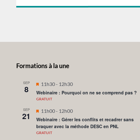
Formations à la une
SEP
Mis
11h30
-
12h30
8
en
Webinaire : Pourquoi on ne se comprend pas ?
avant
GRATUIT
SEP
Mis
11h00
-
12h00
21
en
Webinaire : Gérer les conflits et recadrer sans
braquer avec la méthode DESC en PNL
avant
GRATUIT