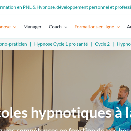
formation en PNL & Hypnose, développement personnel et profess
pnose
Manager
Coach
Formations en ligne
A
pno-praticien
Hypnose Cycle 1 pro santé
Cycle 2
Hypnos
oles hypnotiques à l
 vos compétences en fonction de vos beso