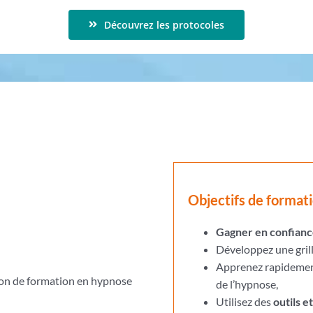
Découvrez les protocoles
Objectifs de format
Gagner en confian
Développez une grill
Apprenez rapidemen
tion de formation en hypnose
de l’hypnose,
Utilisez des
outils e