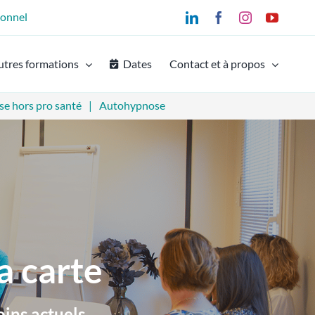
ionnel
LinkedIn
Facebook
Instagram
YouTu
utres formations
Dates
Contact et à propos
e hors pro santé
Autohypnose
a carte
ins actuels