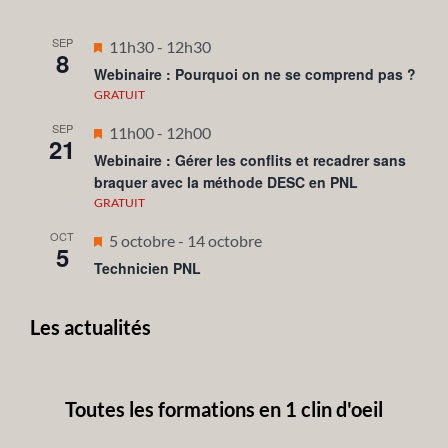
SEP
Mis
11h30
-
12h30
8
en
Webinaire : Pourquoi on ne se comprend pas ?
avant
GRATUIT
SEP
Mis
11h00
-
12h00
21
en
Webinaire : Gérer les conflits et recadrer sans
braquer avec la méthode DESC en PNL
avant
GRATUIT
OCT
Mis
5 octobre
-
14 octobre
5
en
Technicien PNL
avant
Les actualités
Toutes les formations en 1 clin d'oeil