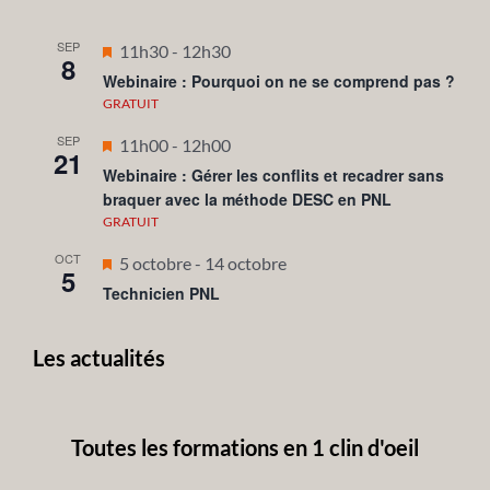
SEP
Mis
11h30
-
12h30
8
en
Webinaire : Pourquoi on ne se comprend pas ?
avant
GRATUIT
SEP
Mis
11h00
-
12h00
21
en
Webinaire : Gérer les conflits et recadrer sans
braquer avec la méthode DESC en PNL
avant
GRATUIT
OCT
Mis
5 octobre
-
14 octobre
5
en
Technicien PNL
avant
Les actualités
Toutes les formations en 1 clin d'oeil