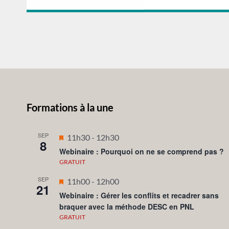
Formations à la une
SEP
Mis
11h30
-
12h30
8
en
Webinaire : Pourquoi on ne se comprend pas ?
avant
GRATUIT
SEP
Mis
11h00
-
12h00
21
en
Webinaire : Gérer les conflits et recadrer sans
braquer avec la méthode DESC en PNL
avant
GRATUIT