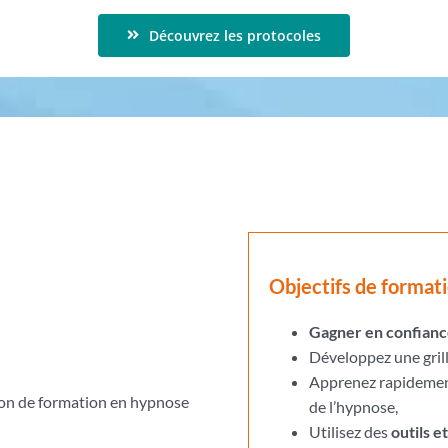
Découvrez les protocoles
Objectifs de format
Gagner en confian
Développez une grill
Apprenez rapidemen
tion de formation en hypnose
de l’hypnose,
Utilisez des
outils e