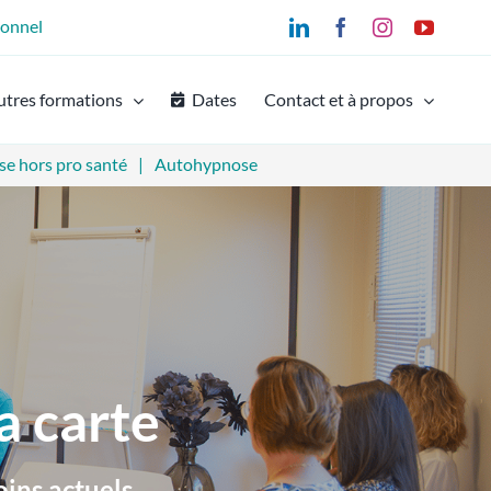
ionnel
LinkedIn
Facebook
Instagram
YouTu
utres formations
Dates
Contact et à propos
e hors pro santé
Autohypnose
a carte
ins actuels