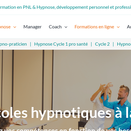
formation en PNL & Hypnose, développement personnel et profess
pnose
Manager
Coach
Formations en ligne
A
pno-praticien
Hypnose Cycle 1 pro santé
Cycle 2
Hypnos
oles hypnotiques à l
 vos compétences en fonction de vos beso