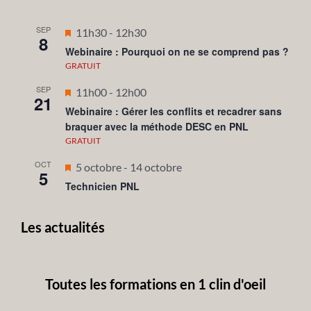
SEP
Mis
11h30
-
12h30
8
en
Webinaire : Pourquoi on ne se comprend pas ?
avant
GRATUIT
SEP
Mis
11h00
-
12h00
21
en
Webinaire : Gérer les conflits et recadrer sans
braquer avec la méthode DESC en PNL
avant
GRATUIT
OCT
Mis
5 octobre
-
14 octobre
5
en
Technicien PNL
avant
Les actualités
Toutes les formations en 1 clin d'oeil