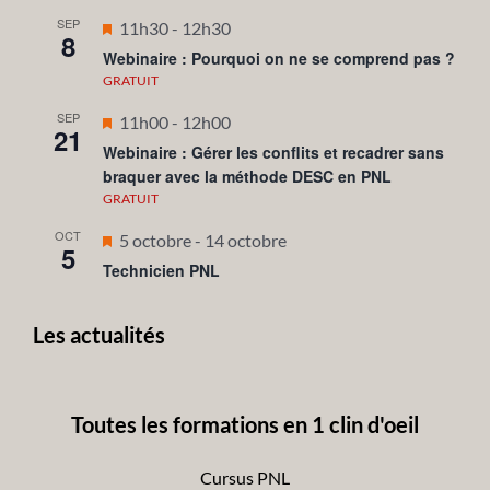
SEP
Mis
11h30
-
12h30
8
en
Webinaire : Pourquoi on ne se comprend pas ?
avant
GRATUIT
SEP
Mis
11h00
-
12h00
21
en
Webinaire : Gérer les conflits et recadrer sans
braquer avec la méthode DESC en PNL
avant
GRATUIT
OCT
Mis
5 octobre
-
14 octobre
5
en
Technicien PNL
avant
Les actualités
Toutes les formations en 1 clin d'oeil
Cursus PNL