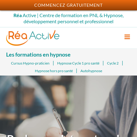
Passer
COMMENCEZ GRATUITEMENT
au
Réa
Active | Centre de formation en PNL & Hypnose,
contenu
développement personnel et professionnel
Les formations en hypnose
Cursus Hypno-praticien
Hypnose Cycle 1 pro santé
Cycle 2
Hypnose hors pro santé
Autohypnose