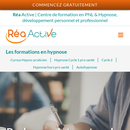
Passer
COMMENCEZ GRATUITEMENT
au
Réa
Active | Centre de formation en PNL & Hypnose,
contenu
développement personnel et professionnel
Les formations en hypnose
Cursus Hypno-praticien
Hypnose Cycle 1 pro santé
Cycle 2
Hypnose hors pro santé
Autohypnose