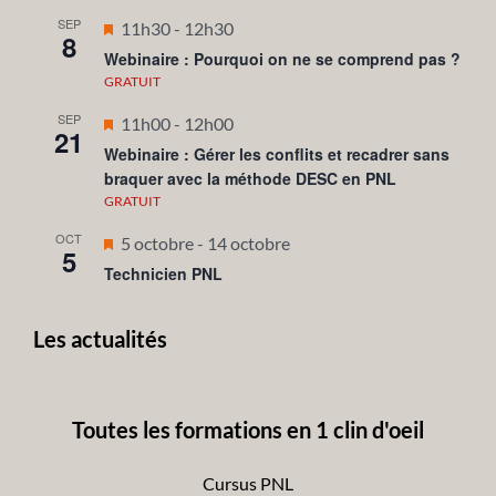
SEP
Mis
11h30
-
12h30
8
en
Webinaire : Pourquoi on ne se comprend pas ?
avant
GRATUIT
SEP
Mis
11h00
-
12h00
21
en
Webinaire : Gérer les conflits et recadrer sans
braquer avec la méthode DESC en PNL
avant
GRATUIT
OCT
Mis
5 octobre
-
14 octobre
5
en
Technicien PNL
avant
Les actualités
Toutes les formations en 1 clin d'oeil
Cursus PNL