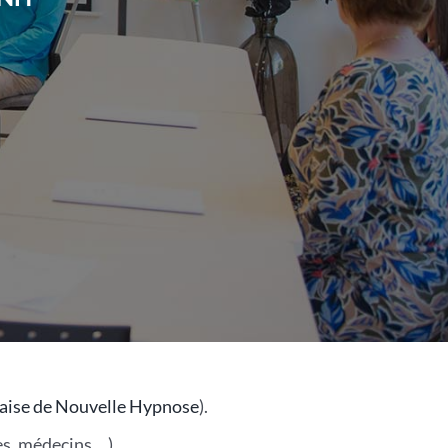
çaise de Nouvelle Hypnose
).
es, médecins …).