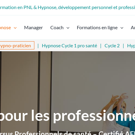
formation en PNL & Hypnose, développement personnel et profess
pnose
Manager
Coach
Formations en ligne
A
ypno-praticien
Hypnose Cycle 1 pro santé
Cycle 2
Hyp
our les professionn
rsus Professionnels de santé – Certifié A