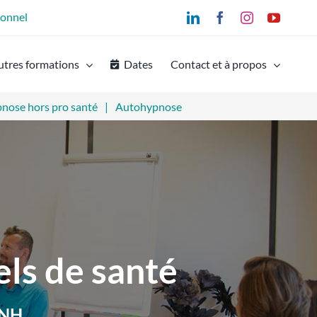
ionnel
LinkedIn
Facebook
Instagram
YouTu
utres formations
Dates
Contact et à propos
nose hors pro santé
Autohypnose
els de santé
FNH