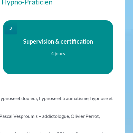
u Hypno-Praticien
3
Supervision & certification
4 jours
 : hypnose et douleur, hypnose et traumatisme, hypnose et
 Pascal Vesproumis – addictologue, Olivier Perrot,