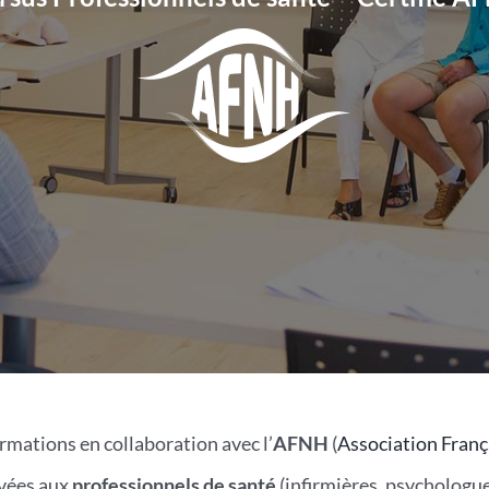
rmations en collaboration avec l’
AFNH
(
Association Fran
vées aux
professionnels de santé
(infirmières, psychologu