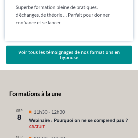
Superbe formation pleine de pratiques,
d’échanges, de théorie … Parfait pour donner
confiance et se lancer.
Voir tous les témoignages de nos formations en
hypnose
Formations à la une
SEP
Mis
11h30
-
12h30
8
en
Webinaire : Pourquoi on ne se comprend pas ?
avant
GRATUIT
SEP
Mis