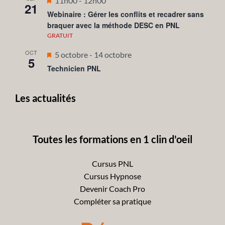
11h00
-
12h00
21
en
Webinaire : Gérer les conflits et recadrer sans
braquer avec la méthode DESC en PNL
avant
GRATUIT
OCT
Mis
5 octobre
-
14 octobre
5
en
Technicien PNL
avant
Les actualités
Toutes les formations en 1 clin d'oeil
Cursus PNL
Cursus Hypnose
Devenir Coach Pro
Compléter sa pratique