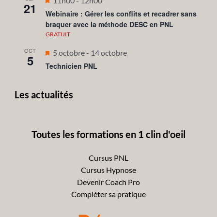
11h00
-
12h00
21
en
Webinaire : Gérer les conflits et recadrer sans
braquer avec la méthode DESC en PNL
avant
GRATUIT
OCT
Mis
5 octobre
-
14 octobre
5
en
Technicien PNL
avant
Les actualités
Toutes les formations en 1 clin d'oeil
Cursus PNL
Cursus Hypnose
Devenir Coach Pro
Compléter sa pratique