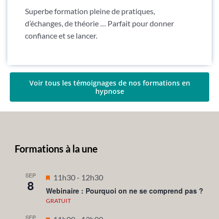
Superbe formation pleine de pratiques,
d’échanges, de théorie … Parfait pour donner
confiance et se lancer.
Voir tous les témoignages de nos formations en
hypnose
Formations à la une
SEP
Mis
11h30
-
12h30
8
en
Webinaire : Pourquoi on ne se comprend pas ?
avant
GRATUIT
SEP
Mis