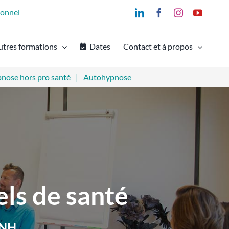
ionnel
LinkedIn
Facebook
Instagram
YouTu
utres formations
Dates
Contact et à propos
nose hors pro santé
Autohypnose
els de santé
FNH