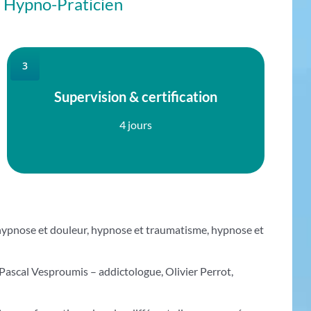
u Hypno-Praticien
3
Supervision & certification
4 jours
 : hypnose et douleur, hypnose et traumatisme, hypnose et
 Pascal Vesproumis – addictologue, Olivier Perrot,