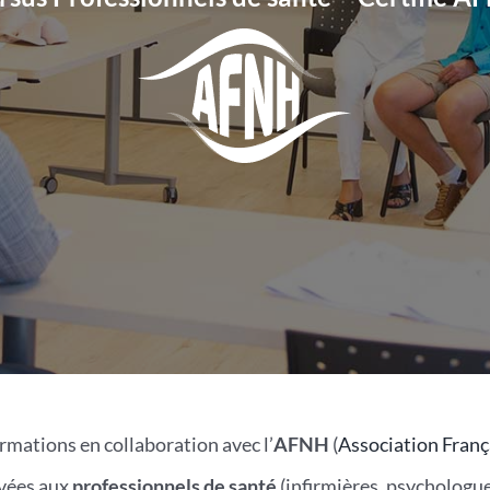
rmations en collaboration avec l’
AFNH
(
Association Fran
vées aux
professionnels de santé
(infirmières, psychologu