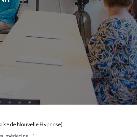
çaise de Nouvelle Hypnose
).
es, médecins …).