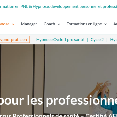
formation en PNL & Hypnose, développement personnel et profess
pnose
Manager
Coach
Formations en ligne
A
ypno-praticien
Hypnose Cycle 1 pro santé
Cycle 2
Hyp
our les professionn
rsus Professionnels de santé – Certifié A