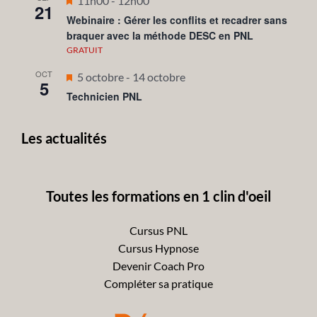
11h00
-
12h00
21
en
Webinaire : Gérer les conflits et recadrer sans
braquer avec la méthode DESC en PNL
avant
GRATUIT
OCT
Mis
5 octobre
-
14 octobre
5
en
Technicien PNL
avant
Les actualités
Toutes les formations en 1 clin d'oeil
Cursus PNL
Cursus Hypnose
Devenir Coach Pro
Compléter sa pratique