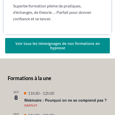
Superbe formation pleine de pratiques,
d’échanges, de théorie … Parfait pour donner
confiance et se lancer.
Voir tous les témoignages de nos formations en
hypnose
Formations à la une
SEP
Mis
11h30
-
12h30
8
en
Webinaire : Pourquoi on ne se comprend pas ?
avant
GRATUIT
SEP
Mis