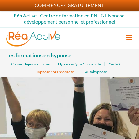
Passer
COMMENCEZ GRATUITEMENT
au
Réa
Active | Centre de formation en PNL & Hypnose,
contenu
développement personnel et professionnel
Les formations en hypnose
Cursus Hypno-praticien
Hypnose Cycle 1 pro santé
Cycle 2
Hypnose hors pro santé
Autohypnose