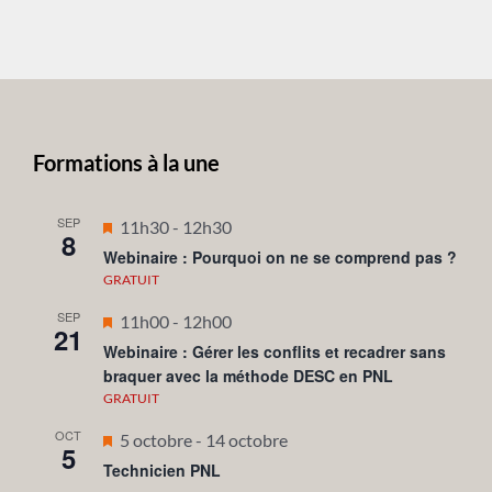
Formations à la une
SEP
Mis
11h30
-
12h30
8
en
Webinaire : Pourquoi on ne se comprend pas ?
avant
GRATUIT
SEP
Mis
11h00
-
12h00
21
en
Webinaire : Gérer les conflits et recadrer sans
braquer avec la méthode DESC en PNL
avant
GRATUIT
OCT
Mis
5 octobre
-
14 octobre
5
en
Technicien PNL