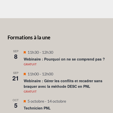
Formations à la une
SEP
Mis
11h30
-
12h30
8
en
Webinaire : Pourquoi on ne se comprend pas ?
avant
GRATUIT
SEP
Mis
11h00
-
12h00
21
en
Webinaire : Gérer les conflits et recadrer sans
braquer avec la méthode DESC en PNL
avant
GRATUIT
OCT
Mis
5 octobre
-
14 octobre
5
en
Technicien PNL