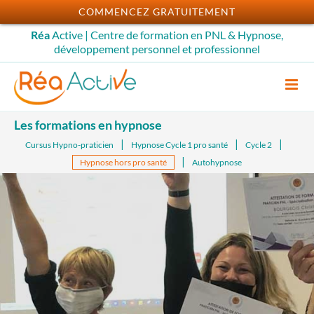
Passer
COMMENCEZ GRATUITEMENT
au
Réa
Active | Centre de formation en PNL & Hypnose,
contenu
développement personnel et professionnel
Les formations en hypnose
Cursus Hypno-praticien
Hypnose Cycle 1 pro santé
Cycle 2
Hypnose hors pro santé
Autohypnose