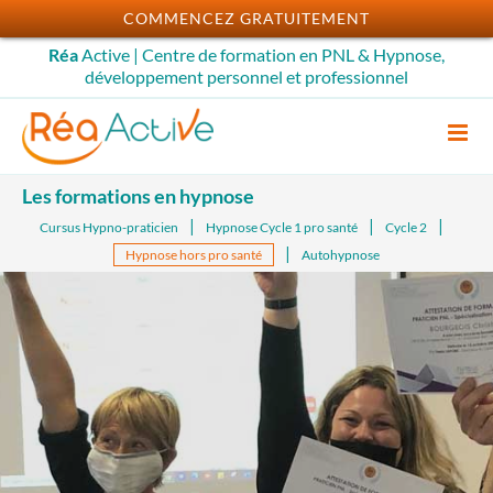
Passer
COMMENCEZ GRATUITEMENT
au
Réa
Active | Centre de formation en PNL & Hypnose,
contenu
développement personnel et professionnel
Les formations en hypnose
Cursus Hypno-praticien
Hypnose Cycle 1 pro santé
Cycle 2
Hypnose hors pro santé
Autohypnose