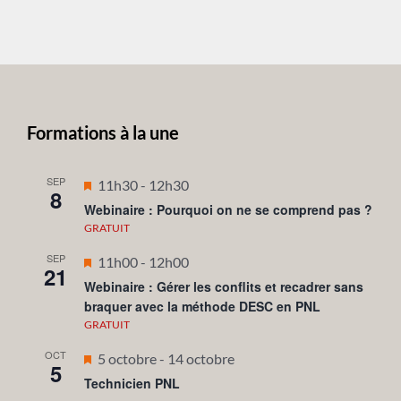
Formations à la une
SEP
Mis
11h30
-
12h30
8
en
Webinaire : Pourquoi on ne se comprend pas ?
avant
GRATUIT
SEP
Mis
11h00
-
12h00
21
en
Webinaire : Gérer les conflits et recadrer sans
braquer avec la méthode DESC en PNL
avant
GRATUIT
OCT
Mis
5 octobre
-
14 octobre
5
en
Technicien PNL