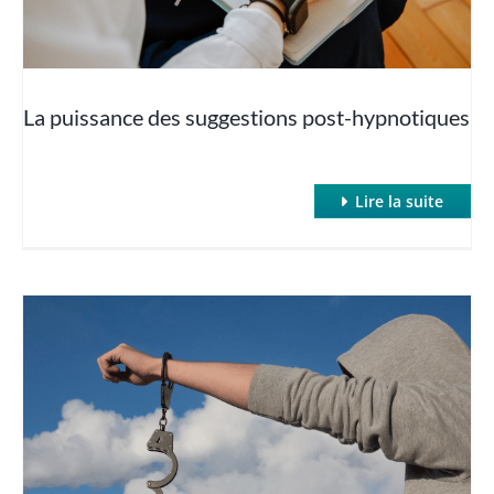
Le protocole John Jones
La puissance des suggestions post-hypnotiques
Redonner la parole à l’inconscient
Thérapies orientées solutions
Lire la suite
Travailler avec des résistances
Transmettre l’autohypnose