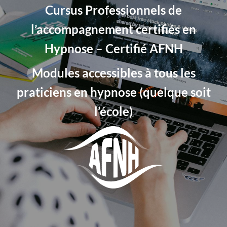
Cursus Professionnels de
l’accompagnement certifiés en
Hypnose – Certifié AFNH
Modules accessibles à tous les
praticiens en hypnose (quelque soit
l’école)