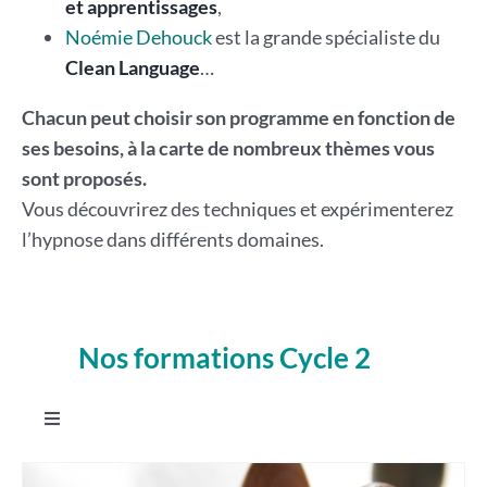
et apprentissages
,
Noémie Dehouck
est la grande spécialiste du
Clean Language
…
Chacun peut choisir son programme en fonction de
ses besoins, à la carte de nombreux thèmes vous
sont proposés.
Vous découvrirez des techniques et expérimenterez
l’hypnose dans différents domaines.
Nos formations Cycle 2
.
Toggle
Navigation
Intégrer Les constellations systémiques familiales en