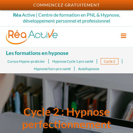
Passer
COMMENCEZ GRATUITEMENT
au
Réa
Active | Centre de formation en PNL & Hypnose,
contenu
développement personnel et professionnel
Les formations en hypnose
Cursus Hypno-praticien
Hypnose Cycle 1 pro santé
Cycle 2
Hypnose hors pro santé
Autohypnose
Cycle 2 : Hypnose
perfectionnement