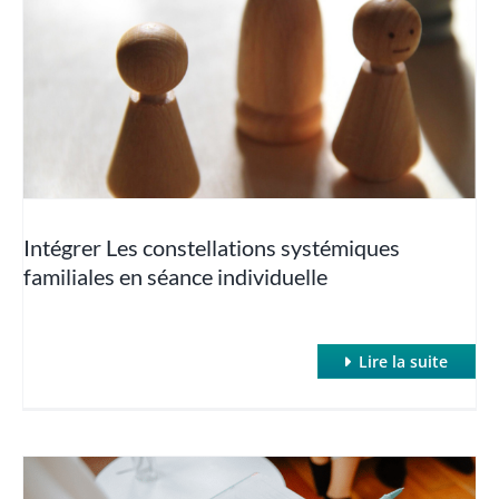
séance individuelle
Clean Language
Hypnose classique et inductions rapides
Hypnose Conversationnelle
Intégrer Les constellations systémiques
familiales en séance individuelle
Hypnose et Addictions
Hypnose et Anxiété / Phobies
Lire la suite
Hypnose et Cancer