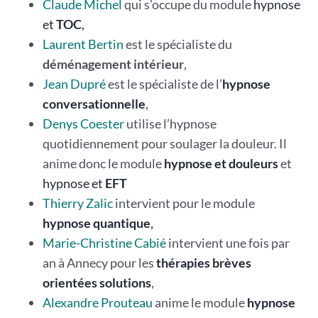
Claude Michel
qui s’occupe du module
hypnose
et
TOC
,
Laurent Bertin
est le spécialiste du
déménagement intérieur
,
Jean Dupré
est le spécialiste de l’
hypnose
conversationnelle
,
Denys Coester
utilise l’hypnose
quotidiennement pour soulager la douleur. Il
anime donc le module
hypnose et douleurs
et
hypnose et
EFT
Thierry Zalic
intervient pour le module
hypnose quantique
,
Marie-Christine Cabié
intervient une fois par
an à Annecy pour les
thérapies brèves
orientées solutions
,
Alexandre Prouteau
anime le module
hypnose