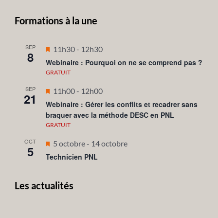
Formations à la une
SEP
Mis
11h30
-
12h30
8
en
Webinaire : Pourquoi on ne se comprend pas ?
avant
GRATUIT
SEP
Mis
11h00
-
12h00
21
en
Webinaire : Gérer les conflits et recadrer sans
braquer avec la méthode DESC en PNL
avant
GRATUIT
OCT
Mis
5 octobre
-
14 octobre
5
en
Technicien PNL
avant
Les actualités