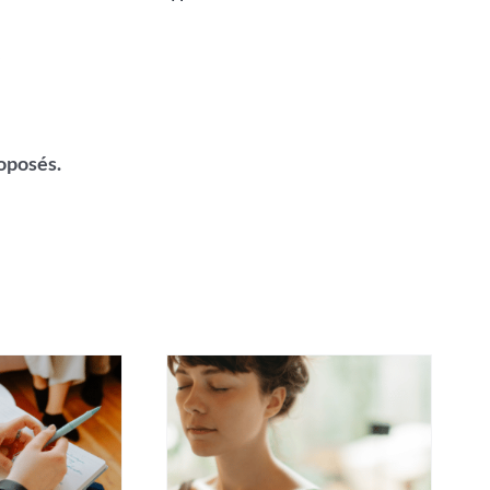
,
oposés.