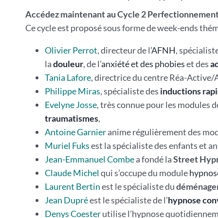
Accédez maintenant au Cycle 2 Perfectionnement,
Ce cycle est proposé sous forme de week-ends théma
Olivier Perrot
, directeur de l’
AFNH
, spécialist
la
douleur
, de l’
anxiété et des phobies
et des
a
Tania Lafore
, directrice du centre Réa-Activ
Philippe Miras
, spécialiste des
inductions rap
Evelyne Josse
, très connue pour les modules 
traumatismes
,
Antoine Garnier
anime régulièrement des modu
Muriel Fuks
est la spécialiste des enfants et 
Jean-Emmanuel Combe
a fondé la
Street Hyp
Claude Michel
qui s’occupe du module
hypnos
Laurent Bertin
est le spécialiste du
déménagem
Jean Dupré
est le spécialiste de l’
hypnose con
Denys Coester
utilise l’hypnose quotidiennem