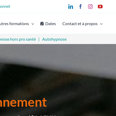
ionnel
LinkedIn
Facebook
Instagram
YouTu
utres formations
Dates
Contact et à propos
nose hors pro santé
Autohypnose
onnement