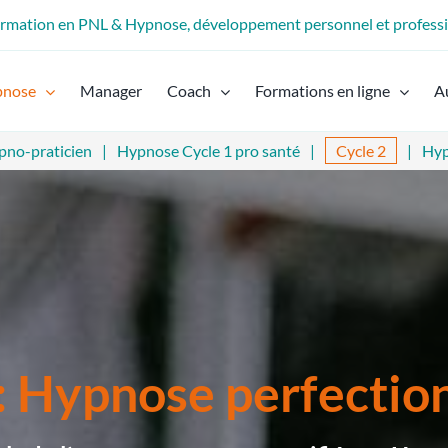
formation en PNL & Hypnose, développement personnel et profess
pnose
Manager
Coach
Formations en ligne
A
pno-praticien
Hypnose Cycle 1 pro santé
Cycle 2
Hyp
 : Hypnose perfecti