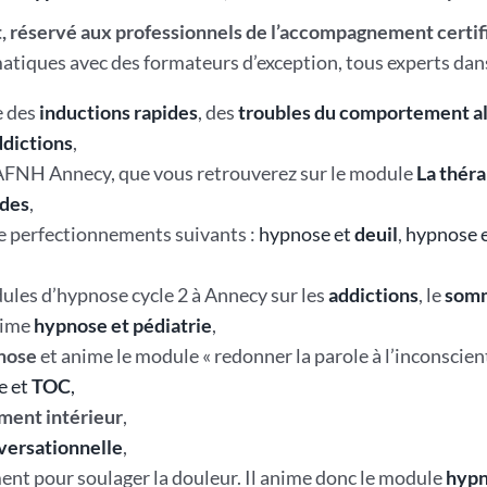
 réservé aux professionnels de l’accompagnement certif
tiques avec des formateurs d’exception, tous experts dan
e des
inductions rapides
, des
troubles du comportement a
ddictions
,
e/AFNH Annecy, que vous retrouverez sur le module
La théra
ides
,
de perfectionnements suivants :
hypnose et
deuil
,
hypnose 
les d’hypnose cycle 2 à Annecy sur les
addictions
, le
somm
anime
hypnose et pédiatrie
,
nose
et anime le module « redonner la parole à l’inconscient
e et
TOC
,
ent intérieur
,
versationnelle
,
ent pour soulager la douleur. Il anime donc le module
hypn