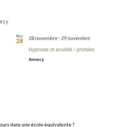
necy
Nov
28 novembre
-
29 novembre
28
Hypnose et anxiété / phobies
Annecy
cours dans une école équivalente ?