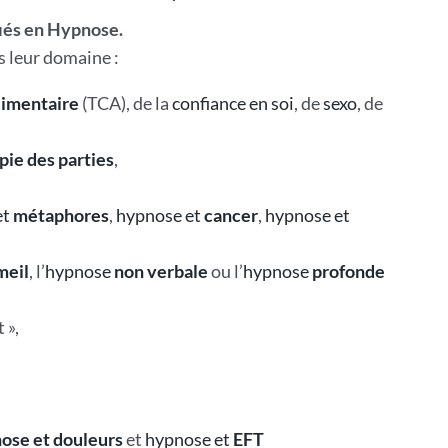
iés en Hypnose.
s leur domaine :
limentaire
(TCA), de la
confiance en soi
, de
sexo
, de
pie des parties
,
et
métaphores
,
hypnose et
cancer
,
hypnose et
eil
, l’
hypnose
non verbale
ou l’
hypnose
profonde
 »,
ose et douleurs
et
hypnose et
EFT