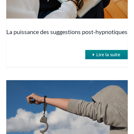
Le protocole John Jones
La puissance des suggestions post-hypnotiques
Redonner la parole à l’inconscient
Thérapies orientées solutions
Lire la suite
Travailler avec des résistances
Transmettre l’autohypnose