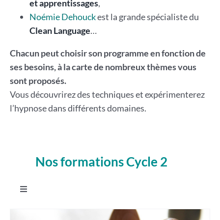
et apprentissages
,
Noémie Dehouck
est la grande spécialiste du
Clean Language
…
Chacun peut choisir son programme en fonction de
ses besoins, à la carte de nombreux thèmes vous
sont proposés.
Vous découvrirez des techniques et expérimenterez
l’hypnose dans différents domaines.
Nos formations Cycle 2
.
Toggle
Navigation
Intégrer Les constellations systémiques familiales en