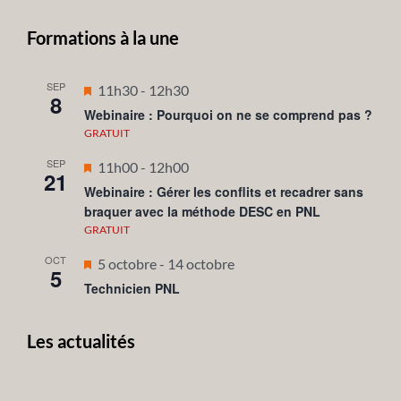
Formations à la une
SEP
Mis
11h30
-
12h30
8
en
Webinaire : Pourquoi on ne se comprend pas ?
avant
GRATUIT
SEP
Mis
11h00
-
12h00
21
en
Webinaire : Gérer les conflits et recadrer sans
braquer avec la méthode DESC en PNL
avant
GRATUIT
OCT
Mis
5 octobre
-
14 octobre
5
en
Technicien PNL
avant
Les actualités