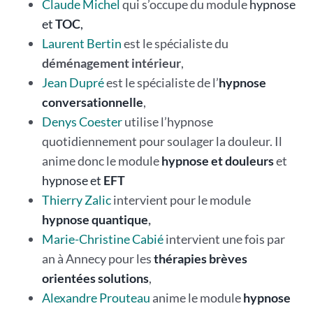
Claude Michel
qui s’occupe du module
hypnose
et
TOC
,
Laurent Bertin
est le spécialiste du
déménagement intérieur
,
Jean Dupré
est le spécialiste de l’
hypnose
conversationnelle
,
Denys Coester
utilise l’hypnose
quotidiennement pour soulager la douleur. Il
anime donc le module
hypnose et douleurs
et
hypnose et
EFT
Thierry Zalic
intervient pour le module
hypnose quantique
,
Marie-Christine Cabié
intervient une fois par
an à Annecy pour les
thérapies brèves
orientées solutions
,
Alexandre Prouteau
anime le module
hypnose