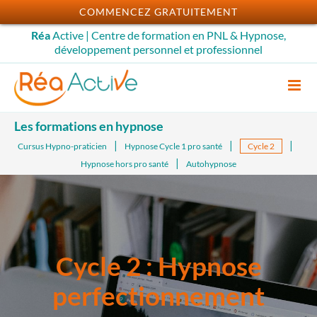
Passer
COMMENCEZ GRATUITEMENT
au
Réa
Active | Centre de formation en PNL & Hypnose,
contenu
développement personnel et professionnel
Les formations en hypnose
Cursus Hypno-praticien
Hypnose Cycle 1 pro santé
Cycle 2
Hypnose hors pro santé
Autohypnose
Cycle 2 : Hypnose
perfectionnement