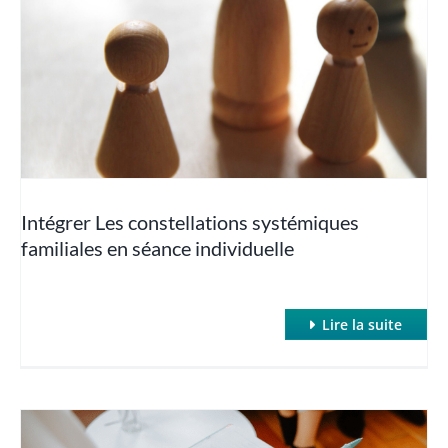
séance individuelle
Clean Language
Hypnose classique et inductions rapides
Hypnose Conversationnelle
Intégrer Les constellations systémiques
familiales en séance individuelle
Hypnose et Addictions
Hypnose et Anxiété / Phobies
Lire la suite
Hypnose et Cancer