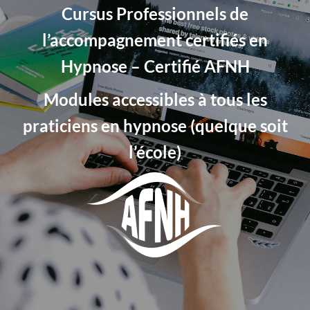
Cursus Professionnels de
l’accompagnement certifiés en
Hypnose – Certifié AFNH
Modules accessibles à tous les
praticiens en hypnose (quelque soit
l’école)