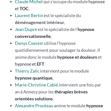
Claude Michel
qui s’occupe du module
hypnose
et
TOC
,
Laurent Bertin
est le spécialiste du
déménagement intérieur
,
Jean Dupré
est le spécialiste de l’
hypnose
conversationnelle
,
Denys Coester
utilise l’hypnose
quotidiennement pour soulager la douleur. Il
anime donc le module
hypnose et douleurs
et
hypnose et
EFT
Thierry Zalic
intervient pour le module
hypnose quantique
,
Marie-Christine Cabié
intervient une fois par
an à Annecy pour les
thérapies brèves
orientées solutions
,
Alexandre Prouteau
anime le module
hypnose