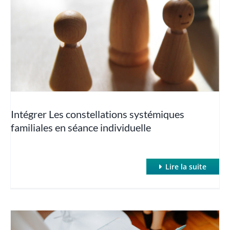
séance individuelle
Clean Language
Hypnose classique et inductions rapides
Hypnose Conversationnelle
Intégrer Les constellations systémiques
familiales en séance individuelle
Hypnose et Addictions
Hypnose et Anxiété / Phobies
Lire la suite
Hypnose et Cancer