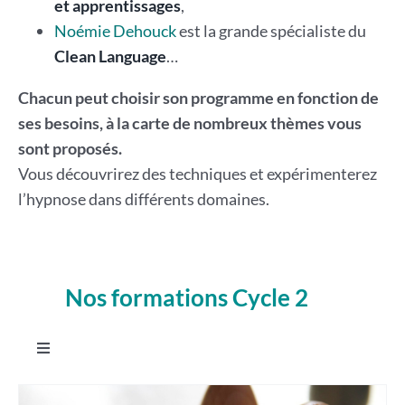
et apprentissages
,
Noémie Dehouck
est la grande spécialiste du
Clean Language
…
Chacun peut choisir son programme en fonction de
ses besoins, à la carte de nombreux thèmes vous
sont proposés.
Vous découvrirez des techniques et expérimenterez
l’hypnose dans différents domaines.
Nos formations Cycle 2
.
Toggle
Navigation
Intégrer Les constellations systémiques familiales en