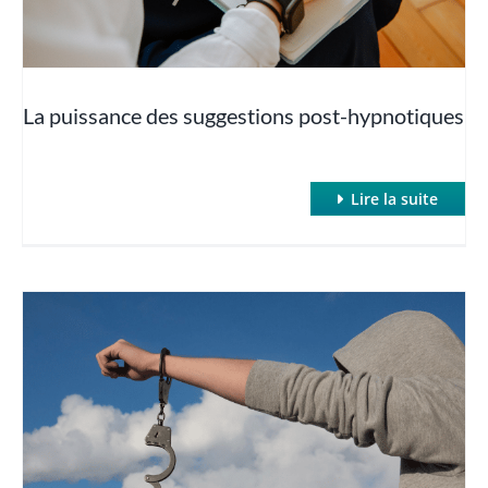
Le protocole John Jones
La puissance des suggestions post-hypnotiques
Redonner la parole à l’inconscient
Thérapies orientées solutions
Lire la suite
Travailler avec des résistances
Transmettre l’autohypnose