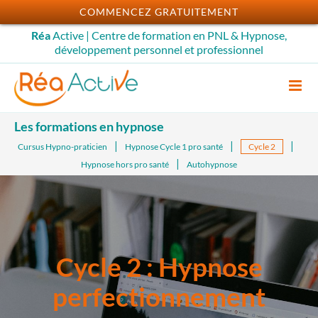
Passer
COMMENCEZ GRATUITEMENT
au
Réa
Active | Centre de formation en PNL & Hypnose,
contenu
développement personnel et professionnel
Les formations en hypnose
Cursus Hypno-praticien
Hypnose Cycle 1 pro santé
Cycle 2
Hypnose hors pro santé
Autohypnose
Cycle 2 : Hypnose
perfectionnement