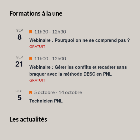
Formations à la une
SEP
Mis
11h30
-
12h30
8
en
Webinaire : Pourquoi on ne se comprend pas ?
avant
GRATUIT
SEP
Mis
11h00
-
12h00
21
en
Webinaire : Gérer les conflits et recadrer sans
braquer avec la méthode DESC en PNL
avant
GRATUIT
OCT
Mis
5 octobre
-
14 octobre
5
en
Technicien PNL
avant
Les actualités