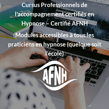
Cursus Professionnels de
l’accompagnement certifiés en
Hypnose – Certifié AFNH
Modules accessibles à tous les
praticiens en hypnose (quelque soit
l’école)