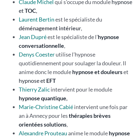
Claude Michel
qui s’occupe du module
hypnose
et
TOC
,
Laurent Bertin
est le spécialiste du
déménagement intérieur
,
Jean Dupré
est le spécialiste de l’
hypnose
conversationnelle
,
Denys Coester
utilise l’hypnose
quotidiennement pour soulager la douleur. Il
anime donc le module
hypnose et douleurs
et
hypnose et
EFT
Thierry Zalic
intervient pour le module
hypnose quantique
,
Marie-Christine Cabié
intervient une fois par
an à Annecy pour les
thérapies brèves
orientées solutions
,
Alexandre Prouteau
anime le module
hypnose