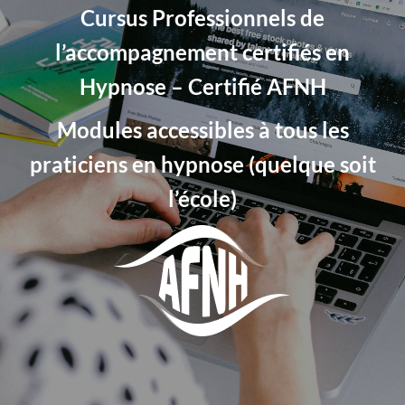
Cursus Professionnels de
l’accompagnement certifiés en
Hypnose – Certifié AFNH
Modules accessibles à tous les
praticiens en hypnose (quelque soit
l’école)