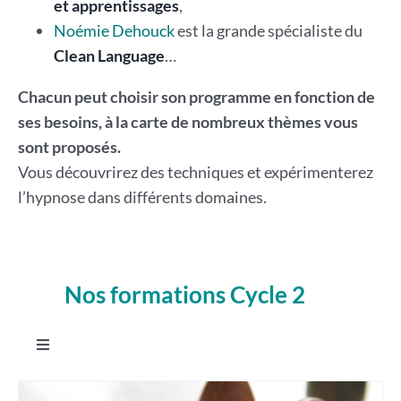
et apprentissages
,
Noémie Dehouck
est la grande spécialiste du
Clean Language
…
Chacun peut choisir son programme en fonction de
ses besoins, à la carte de nombreux thèmes vous
sont proposés.
Vous découvrirez des techniques et expérimenterez
l’hypnose dans différents domaines.
Nos formations Cycle 2
.
Toggle
Navigation
Intégrer Les constellations systémiques familiales en