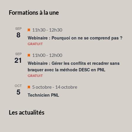
Formations à la une
SEP
Mis
11h30
-
12h30
8
en
Webinaire : Pourquoi on ne se comprend pas ?
avant
GRATUIT
SEP
Mis
11h00
-
12h00
21
en
Webinaire : Gérer les conflits et recadrer sans
braquer avec la méthode DESC en PNL
avant
GRATUIT
OCT
Mis
5 octobre
-
14 octobre
5
en
Technicien PNL
avant
Les actualités