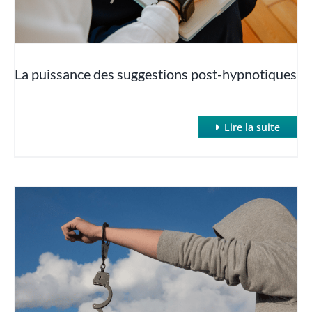
Le protocole John Jones
La puissance des suggestions post-hypnotiques
Redonner la parole à l’inconscient
Thérapies orientées solutions
Lire la suite
Travailler avec des résistances
Transmettre l’autohypnose