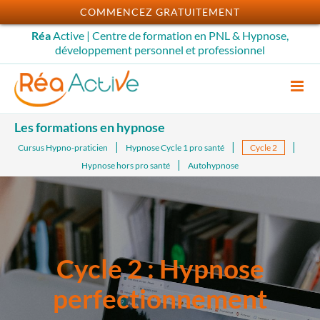
Passer
COMMENCEZ GRATUITEMENT
au
Réa
Active | Centre de formation en PNL & Hypnose,
contenu
développement personnel et professionnel
Les formations en hypnose
Cursus Hypno-praticien
Hypnose Cycle 1 pro santé
Cycle 2
Hypnose hors pro santé
Autohypnose
Cycle 2 : Hypnose
perfectionnement