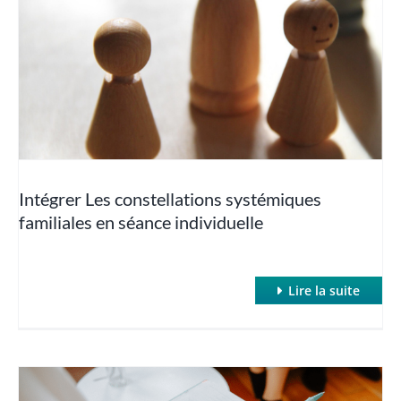
séance individuelle
Clean Language
Hypnose classique et inductions rapides
Hypnose Conversationnelle
Intégrer Les constellations systémiques
familiales en séance individuelle
Hypnose et Addictions
Hypnose et Anxiété / Phobies
Lire la suite
Hypnose et Cancer