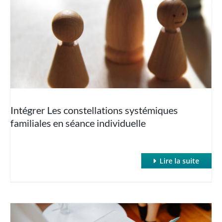
séance individuelle
Clean Language
Hypnose classique et inductions rapides
Hypnose Conversationnelle
Intégrer Les constellations systémiques
familiales en séance individuelle
Hypnose et Addictions
Hypnose et Anxiété / Phobies
Lire la suite
Hypnose et Cancer