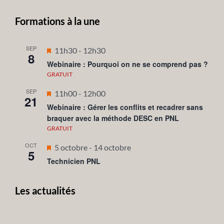
Formations à la une
SEP
Mis
11h30
-
12h30
8
en
Webinaire : Pourquoi on ne se comprend pas ?
avant
GRATUIT
SEP
Mis
11h00
-
12h00
21
en
Webinaire : Gérer les conflits et recadrer sans
braquer avec la méthode DESC en PNL
avant
GRATUIT
OCT
Mis
5 octobre
-
14 octobre
5
en
Technicien PNL
avant
Les actualités