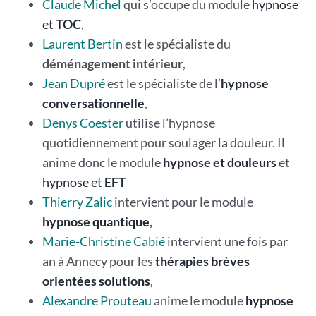
Claude Michel
qui s’occupe du module
hypnose
et
TOC
,
Laurent Bertin
est le spécialiste du
déménagement intérieur
,
Jean Dupré
est le spécialiste de l’
hypnose
conversationnelle
,
Denys Coester
utilise l’hypnose
quotidiennement pour soulager la douleur. Il
anime donc le module
hypnose et douleurs
et
hypnose et
EFT
Thierry Zalic
intervient pour le module
hypnose quantique
,
Marie-Christine Cabié
intervient une fois par
an à Annecy pour les
thérapies brèves
orientées solutions
,
Alexandre Prouteau
anime le module
hypnose