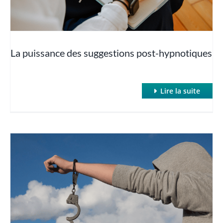
Le protocole John Jones
La puissance des suggestions post-hypnotiques
Redonner la parole à l’inconscient
Thérapies orientées solutions
Lire la suite
Travailler avec des résistances
Transmettre l’autohypnose