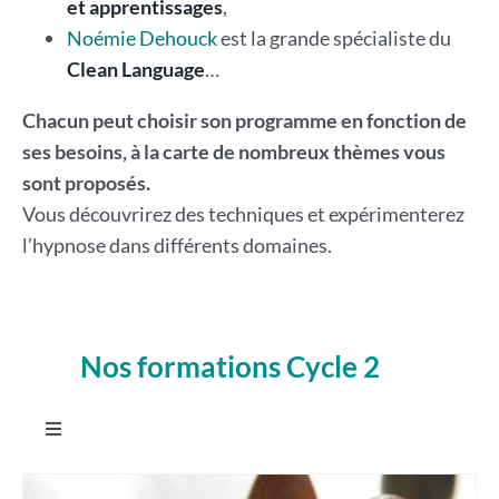
et apprentissages
,
Noémie Dehouck
est la grande spécialiste du
Clean Language
…
Chacun peut choisir son programme en fonction de
ses besoins, à la carte de nombreux thèmes vous
sont proposés.
Vous découvrirez des techniques et expérimenterez
l’hypnose dans différents domaines.
Nos formations Cycle 2
.
Toggle
Navigation
Intégrer Les constellations systémiques familiales en