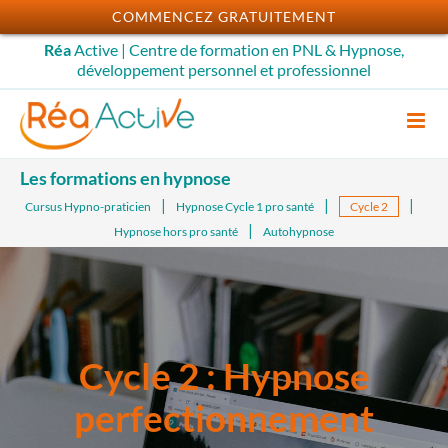
Passer
COMMENCEZ GRATUITEMENT
au
Réa
Active | Centre de formation en PNL & Hypnose,
contenu
développement personnel et professionnel
Les formations en hypnose
Cursus Hypno-praticien
Hypnose Cycle 1 pro santé
Cycle 2
Hypnose hors pro santé
Autohypnose
Cycle 2 : Hypnose
perfectionnement