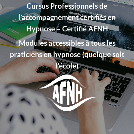
Cursus Professionnels de
l’accompagnement certifiés en
Hypnose – Certifié AFNH
Modules accessibles à tous les
praticiens en hypnose (quelque soit
l’école)