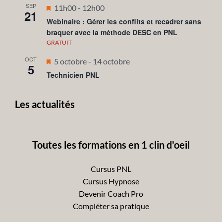
SEP
Mis
11h00
-
12h00
21
en
Webinaire : Gérer les conflits et recadrer sans
braquer avec la méthode DESC en PNL
avant
GRATUIT
OCT
Mis
5 octobre
-
14 octobre
5
en
Technicien PNL
avant
Les actualités
Toutes les formations en 1 clin d'oeil
Cursus PNL
Cursus Hypnose
Devenir Coach Pro
Compléter sa pratique