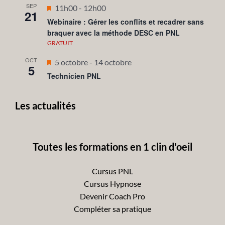
SEP
Mis
11h00
-
12h00
21
en
Webinaire : Gérer les conflits et recadrer sans
braquer avec la méthode DESC en PNL
avant
GRATUIT
OCT
Mis
5 octobre
-
14 octobre
5
en
Technicien PNL
avant
Les actualités
Toutes les formations en 1 clin d'oeil
Cursus PNL
Cursus Hypnose
Devenir Coach Pro
Compléter sa pratique