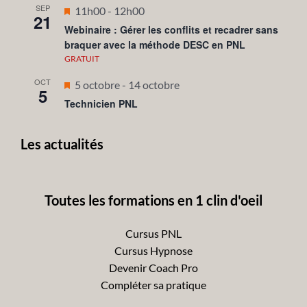
SEP
Mis
11h00
-
12h00
21
en
Webinaire : Gérer les conflits et recadrer sans
braquer avec la méthode DESC en PNL
avant
GRATUIT
OCT
Mis
5 octobre
-
14 octobre
5
en
Technicien PNL
avant
Les actualités
Toutes les formations en 1 clin d'oeil
Cursus PNL
Cursus Hypnose
Devenir Coach Pro
Compléter sa pratique