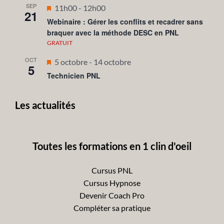
SEP
Mis
11h00
-
12h00
21
en
Webinaire : Gérer les conflits et recadrer sans
braquer avec la méthode DESC en PNL
avant
GRATUIT
OCT
Mis
5 octobre
-
14 octobre
5
en
Technicien PNL
avant
Les actualités
Toutes les formations en 1 clin d'oeil
Cursus PNL
Cursus Hypnose
Devenir Coach Pro
Compléter sa pratique