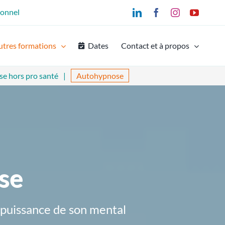
ionnel
LinkedIn
Facebook
Instagram
YouTu
utres formations
Dates
Contact et à propos
e hors pro santé
Autohypnose
se
 puissance de son mental