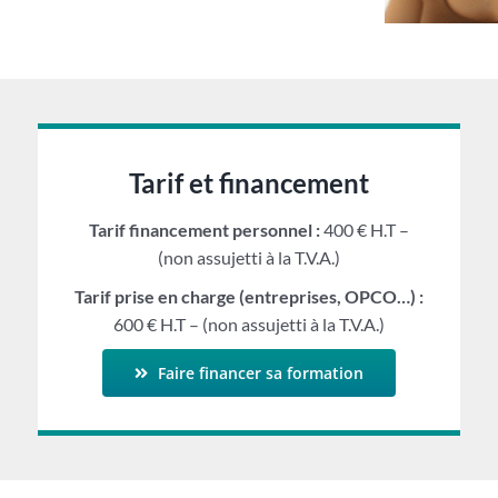
Tarif et financement
Tarif financement personnel :
400 € H.T –
(non assujetti à la T.V.A.)
Tarif prise en charge (entreprises, OPCO…) :
600 € H.T – (non assujetti à la T.V.A.)
Faire financer sa formation