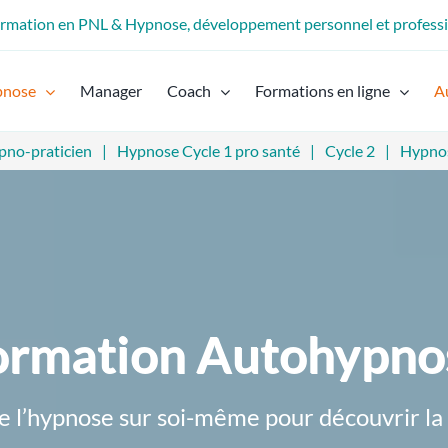
formation en PNL & Hypnose, développement personnel et profess
pnose
Manager
Coach
Formations en ligne
A
pno-praticien
Hypnose Cycle 1 pro santé
Cycle 2
Hypnos
ormation Autohypno
e l’hypnose sur soi-même pour découvrir la