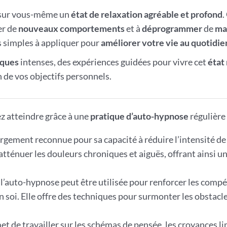
 sur vous-même un
état de relaxation agréable et profond
.
er de
nouveaux comportements
et à
déprogrammer
de
ma
es simples à appliquer pour
améliorer votre vie au quotidie
iques
intenses, des expériences guidées pour vivre cet
état
 de vos objectifs personnels.
z atteindre grâce à une
pratique d’auto-hypnose
régulière 
argement reconnue pour sa capacité à réduire l’intensité de
 atténuer les douleurs chroniques et aiguës, offrant ainsi 
 l’auto-hypnose peut être utilisée pour renforcer les compé
 soi. Elle offre des techniques pour surmonter les obstacle
t de travailler sur les schémas de pensée, les croyances lim