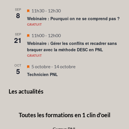
SEP
Mis
11h30
-
12h30
8
en
Webinaire : Pourquoi on ne se comprend pas ?
avant
GRATUIT
SEP
Mis
11h00
-
12h00
21
en
Webinaire : Gérer les conflits et recadrer sans
braquer avec la méthode DESC en PNL
avant
GRATUIT
OCT
Mis
5 octobre
-
14 octobre
5
en
Technicien PNL
avant
Les actualités
Toutes les formations en 1 clin d'oeil
Cursus PNL