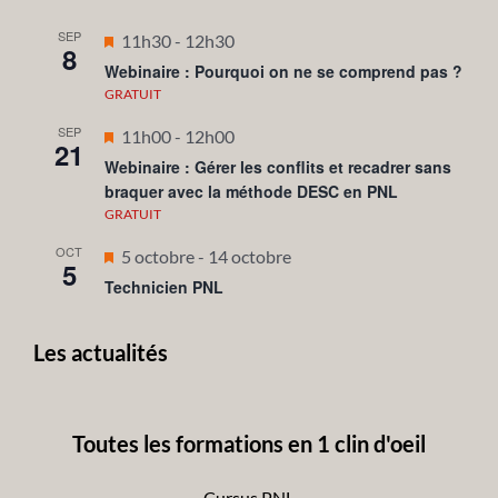
SEP
Mis
11h30
-
12h30
8
en
Webinaire : Pourquoi on ne se comprend pas ?
avant
GRATUIT
SEP
Mis
11h00
-
12h00
21
en
Webinaire : Gérer les conflits et recadrer sans
braquer avec la méthode DESC en PNL
avant
GRATUIT
OCT
Mis
5 octobre
-
14 octobre
5
en
Technicien PNL
avant
Les actualités
Toutes les formations en 1 clin d'oeil
Cursus PNL