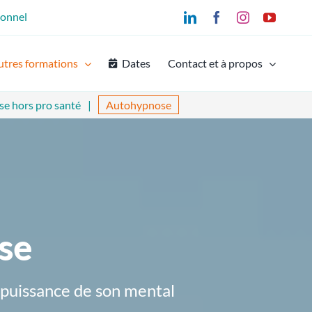
ionnel
LinkedIn
Facebook
Instagram
YouTu
utres formations
Dates
Contact et à propos
e hors pro santé
Autohypnose
se
 puissance de son mental