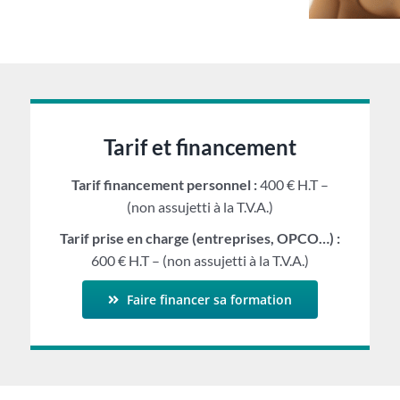
Tarif et financement
Tarif financement personnel :
400 € H.T –
(non assujetti à la T.V.A.)
Tarif prise en charge (entreprises, OPCO…) :
600 € H.T – (non assujetti à la T.V.A.)
Faire financer sa formation