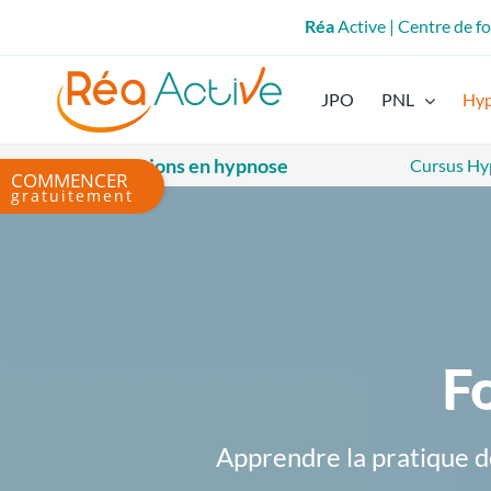
Passer
Réa
Active | Centre de 
au
contenu
JPO
PNL
Hy
Les formations en hypnose
Cursus Hy
Bascule
de
la
zone
de
la
barre
coulissante
F
Apprendre la pratique d