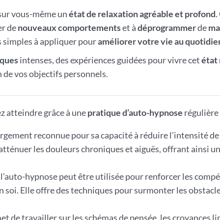
 sur vous-même un
état de relaxation agréable et profond
.
er de
nouveaux comportements
et à
déprogrammer
de
ma
es simples à appliquer pour
améliorer votre vie au quotidie
iques
intenses, des expériences guidées pour vivre cet
état
 de vos objectifs personnels.
z atteindre grâce à une
pratique d’auto-hypnose
régulière 
argement reconnue pour sa capacité à réduire l’intensité de
 atténuer les douleurs chroniques et aiguës, offrant ainsi 
 l’auto-hypnose peut être utilisée pour renforcer les compé
 soi. Elle offre des techniques pour surmonter les obstacle
t de travailler sur les schémas de pensée, les croyances lim