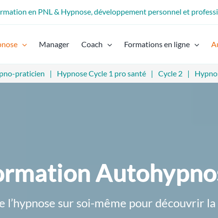
formation en PNL & Hypnose, développement personnel et profess
pnose
Manager
Coach
Formations en ligne
A
pno-praticien
Hypnose Cycle 1 pro santé
Cycle 2
Hypnos
ormation Autohypno
e l’hypnose sur soi-même pour découvrir la