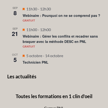
SEP
Mis
11h30
-
12h30
8
en
Webinaire : Pourquoi on ne se comprend pas ?
avant
GRATUIT
SEP
Mis
11h00
-
12h00
21
en
Webinaire : Gérer les conflits et recadrer sans
braquer avec la méthode DESC en PNL
avant
GRATUIT
OCT
Mis
5 octobre
-
14 octobre
5
en
Technicien PNL
avant
Les actualités
Toutes les formations en 1 clin d'oeil
Cursus PNL