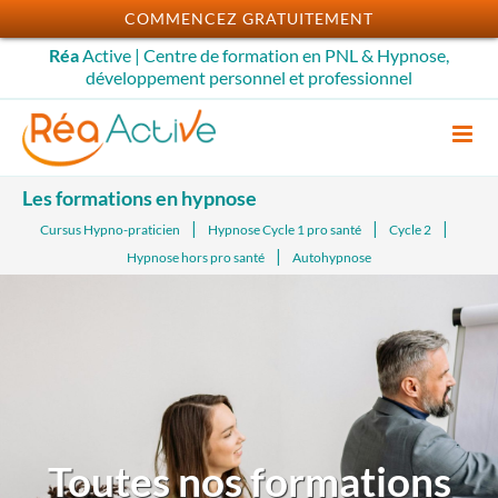
Passer
COMMENCEZ GRATUITEMENT
au
Réa
Active | Centre de formation en PNL & Hypnose,
contenu
développement personnel et professionnel
Les formations en hypnose
Cursus Hypno-praticien
Hypnose Cycle 1 pro santé
Cycle 2
Hypnose hors pro santé
Autohypnose
Toutes nos formations