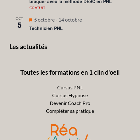
braquer avec la méthode DESC en PNL
avant
GRATUIT
OCT
Mis
5 octobre
-
14 octobre
5
en
Technicien PNL
avant
Les actualités
Toutes les formations en 1 clin d'oeil
Cursus PNL
Cursus Hypnose
Devenir Coach Pro
Compléter sa pratique