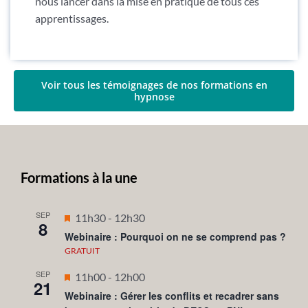
nous lancer dans la mise en pratique de tous ces
apprentissages.
Voir tous les témoignages de nos formations en
hypnose
Formations à la une
SEP
Mis
11h30
-
12h30
8
en
Webinaire : Pourquoi on ne se comprend pas ?
avant
GRATUIT
SEP
Mis
11h00
-
12h00
21
en
Webinaire : Gérer les conflits et recadrer sans