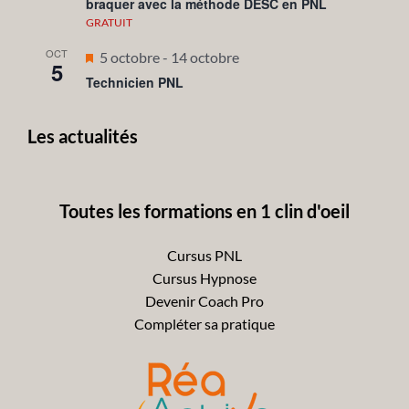
braquer avec la méthode DESC en PNL
avant
GRATUIT
OCT
Mis
5 octobre
-
14 octobre
5
en
Technicien PNL
avant
Les actualités
Toutes les formations en 1 clin d'oeil
Cursus PNL
Cursus Hypnose
Devenir Coach Pro
Compléter sa pratique