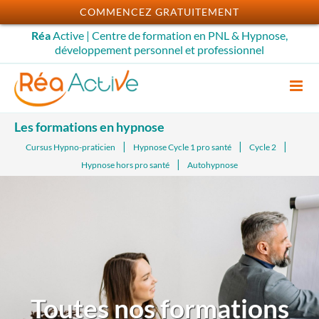
Passer
COMMENCEZ GRATUITEMENT
au
Réa
Active | Centre de formation en PNL & Hypnose,
contenu
développement personnel et professionnel
Les formations en hypnose
Cursus Hypno-praticien
Hypnose Cycle 1 pro santé
Cycle 2
Hypnose hors pro santé
Autohypnose
Toutes nos formations