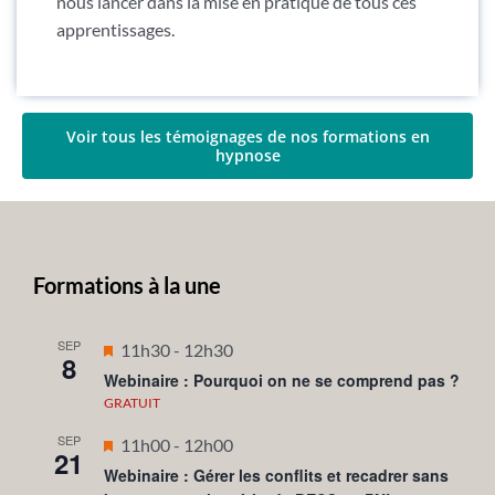
nous lancer dans la mise en pratique de tous ces
apprentissages.
Voir tous les témoignages de nos formations en
hypnose
Formations à la une
SEP
Mis
11h30
-
12h30
8
en
Webinaire : Pourquoi on ne se comprend pas ?
avant
GRATUIT
SEP
Mis
11h00
-
12h00
21
en
Webinaire : Gérer les conflits et recadrer sans