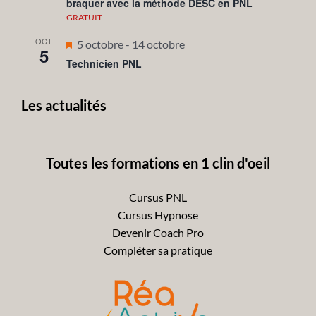
braquer avec la méthode DESC en PNL
avant
GRATUIT
OCT
Mis
5 octobre
-
14 octobre
5
en
Technicien PNL
avant
Les actualités
Toutes les formations en 1 clin d'oeil
Cursus PNL
Cursus Hypnose
Devenir Coach Pro
Compléter sa pratique