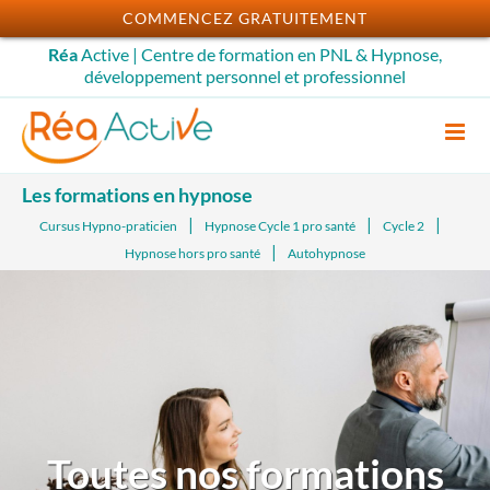
Passer
COMMENCEZ GRATUITEMENT
au
Réa
Active | Centre de formation en PNL & Hypnose,
contenu
développement personnel et professionnel
Les formations en hypnose
Cursus Hypno-praticien
Hypnose Cycle 1 pro santé
Cycle 2
Hypnose hors pro santé
Autohypnose
Toutes nos formations