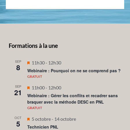
Formations à la une
SEP
Mis
11h30
-
12h30
8
en
Webinaire : Pourquoi on ne se comprend pas ?
avant
GRATUIT
SEP
Mis
11h00
-
12h00
21
en
Webinaire : Gérer les conflits et recadrer sans
braquer avec la méthode DESC en PNL
avant
GRATUIT
OCT
Mis
5 octobre
-
14 octobre
5
en
Technicien PNL