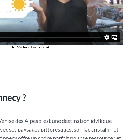
nnecy ?
enise des Alpes », est une destination idyllique
vec ses paysages pittoresques, son lac cristallin et
 Annecy offre un
cadre parfait
pour se
ressourcer
et