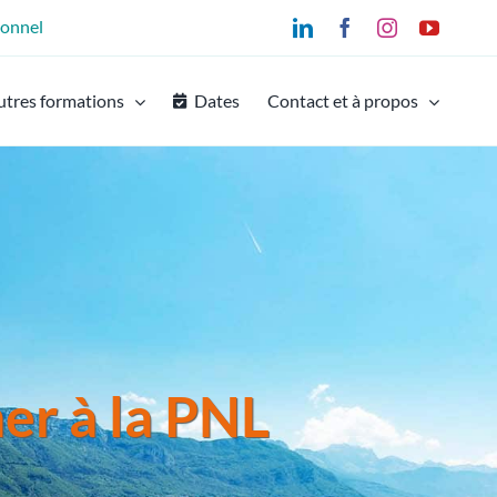
ionnel
LinkedIn
Facebook
Instagram
YouTu
utres formations
Dates
Contact et à propos
mer à la PNL