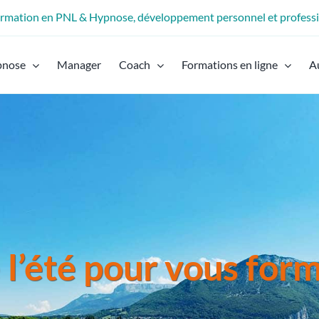
formation en PNL & Hypnose, développement personnel et profess
pnose
Manager
Coach
Formations en ligne
A
 l’été pour vous for