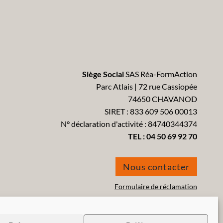
Siège Social
SAS Réa-FormAction
Parc Atlais | 72 rue Cassiopée
74650 CHAVANOD
SIRET : 833 609 506 00013
N° déclaration d'activité : 84740344374
TEL :
04 50 69 92 70
Nous contacter
Formulaire de réclamation