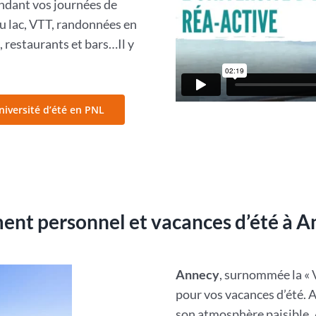
pendant vos journées de
du lac, VTT, randonnées en
 restaurants et bars…Il y
niversité d’été en PNL
nt personnel et vacances d’été à A
Annecy
, surnommée la « V
pour vos vacances d’été. A
son atmosphère paisible,