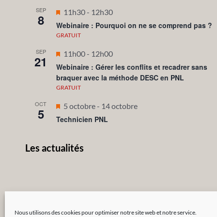
SEP
Mis
11h30
-
12h30
8
en
Webinaire : Pourquoi on ne se comprend pas ?
avant
GRATUIT
SEP
Mis
11h00
-
12h00
21
en
Webinaire : Gérer les conflits et recadrer sans
braquer avec la méthode DESC en PNL
avant
GRATUIT
OCT
Mis
5 octobre
-
14 octobre
5
en
Technicien PNL
avant
Les actualités
Nous utilisons des cookies pour optimiser notre site web et notre service.