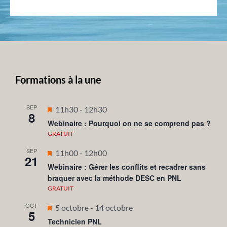
Formations à la une
SEP
Mis
11h30
-
12h30
8
en
Webinaire : Pourquoi on ne se comprend pas ?
avant
GRATUIT
SEP
Mis
11h00
-
12h00
21
en
Webinaire : Gérer les conflits et recadrer sans
braquer avec la méthode DESC en PNL
avant
GRATUIT
OCT
Mis
5 octobre
-
14 octobre
5
en
Technicien PNL