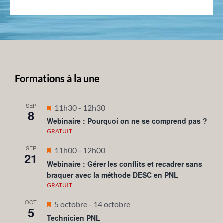
Formations à la une
SEP
Mis
11h30
-
12h30
8
en
Webinaire : Pourquoi on ne se comprend pas ?
avant
GRATUIT
SEP
Mis
11h00
-
12h00
21
en
Webinaire : Gérer les conflits et recadrer sans
braquer avec la méthode DESC en PNL
avant
GRATUIT
OCT
Mis
5 octobre
-
14 octobre
5
en
Technicien PNL