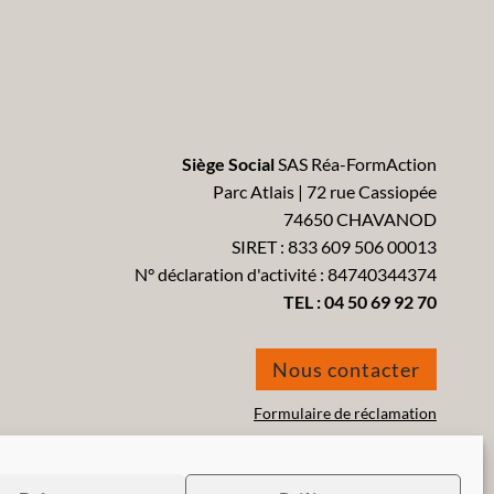
Siège Social
SAS Réa-FormAction
Parc Atlais | 72 rue Cassiopée
74650 CHAVANOD
SIRET : 833 609 506 00013
N° déclaration d'activité : 84740344374
TEL :
04 50 69 92 70
Nous contacter
Formulaire de réclamation