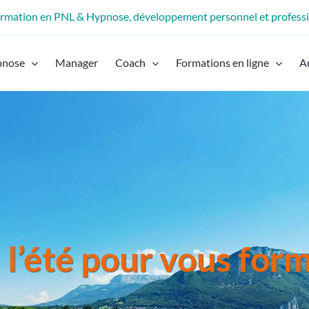
formation en PNL & Hypnose, développement personnel et profess
pnose
Manager
Coach
Formations en ligne
A
 l’été pour vous for