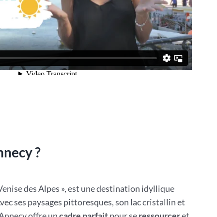
nnecy ?
enise des Alpes », est une destination idyllique
vec ses paysages pittoresques, son lac cristallin et
 Annecy offre un
cadre parfait
pour se
ressourcer
et