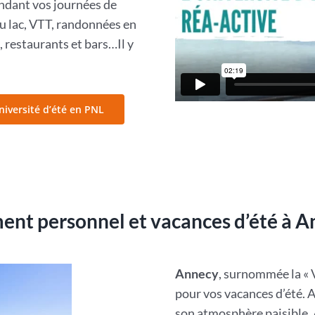
pendant vos journées de
du lac, VTT, randonnées en
 restaurants et bars…Il y
niversité d’été en PNL
nt personnel et vacances d’été à A
Annecy
, surnommée la « V
pour vos vacances d’été. A
son atmosphère paisible,