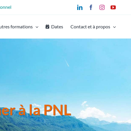
ionnel
LinkedIn
Facebook
Instagram
YouTu
utres formations
Dates
Contact et à propos
mer à la PNL