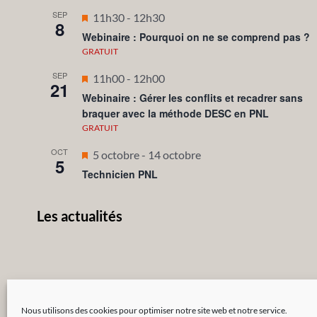
SEP
Mis
11h30
-
12h30
8
en
Webinaire : Pourquoi on ne se comprend pas ?
avant
GRATUIT
SEP
Mis
11h00
-
12h00
21
en
Webinaire : Gérer les conflits et recadrer sans
braquer avec la méthode DESC en PNL
avant
GRATUIT
OCT
Mis
5 octobre
-
14 octobre
5
en
Technicien PNL
avant
Les actualités
Nous utilisons des cookies pour optimiser notre site web et notre service.