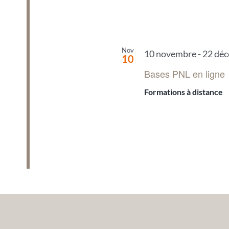
Nov
10 novembre
-
22 dé
10
Bases PNL en ligne
Formations à distance