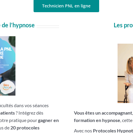
Technicien PNL en ligne
e de l’hypnose
Les pro
ficultés dans vos séances
atients
? Intégrez dès
Vous êtes un accompagnant
otre pratique pour
gagner en
formation en hypnose
, cett
us de
20 protocoles
Avec nos
Protocoles Hypnotiq