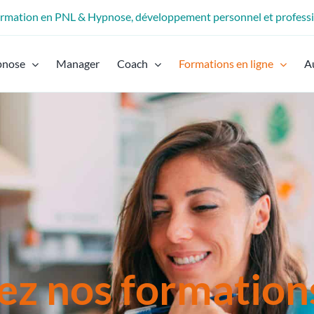
formation en PNL & Hypnose, développement personnel et profess
pnose
Manager
Coach
Formations en ligne
A
z nos formations