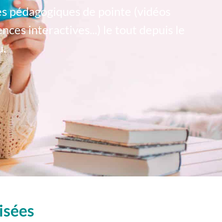
es pédagogiques de pointe (vidéos
es interactives...) le tout depuis le
u.
isées