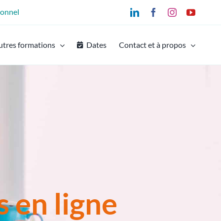
ionnel
LinkedIn
Facebook
Instagram
YouTu
utres formations
Dates
Contact et à propos
 en ligne