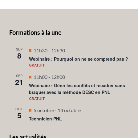
Formations à la une
SEP
Mis
11h30
-
12h30
8
en
Webinaire : Pourquoi on ne se comprend pas ?
avant
GRATUIT
SEP
Mis
11h00
-
12h00
21
en
Webinaire : Gérer les conflits et recadrer sans
braquer avec la méthode DESC en PNL
avant
GRATUIT
OCT
Mis
5 octobre
-
14 octobre
5
en
Technicien PNL
avant
Les actualités