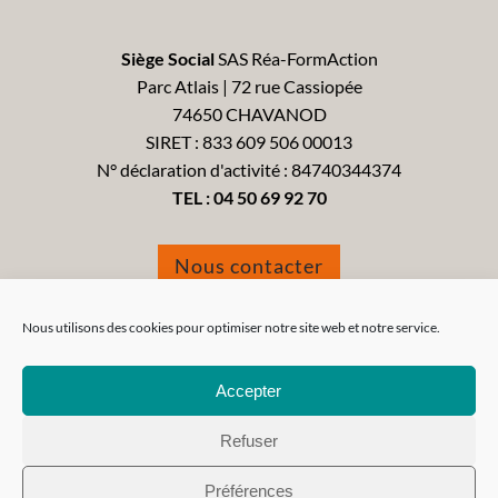
Siège Social
SAS Réa-FormAction
Parc Atlais | 72 rue Cassiopée
74650 CHAVANOD
SIRET : 833 609 506 00013
N° déclaration d'activité : 84740344374
TEL :
04 50 69 92 70
Nous contacter
Formulaire de réclamation
Nous utilisons des cookies pour optimiser notre site web et notre service.
Accepter
Refuser
Tous droits réservés 2021 - Réa-FormAction -
Mentions
Préférences