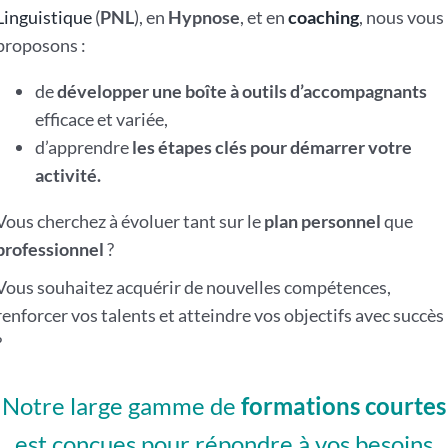
Linguistique
(
PNL
), en
Hypnose
, et en
coaching
, nous vous
proposons :
de
développer une boîte à outils d’accompagnants
efficace et variée,
d’apprendre
les étapes clés pour démarrer votre
activité.
Vous cherchez à évoluer tant sur le
plan personnel
que
professionnel
?
Vous souhaitez acquérir de nouvelles compétences,
renforcer vos talents et atteindre vos objectifs avec succès
?
Notre large gamme de
formations courtes
est conçues pour répondre à vos besoins