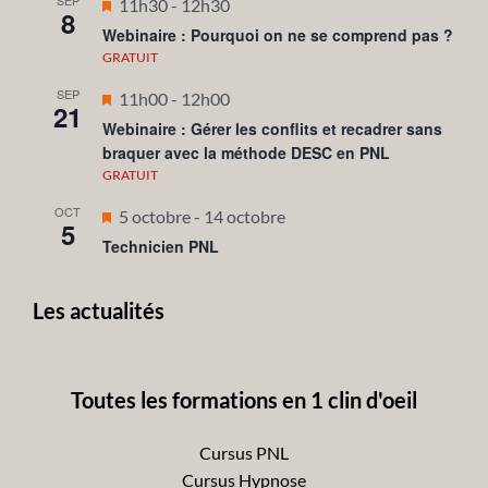
SEP
Mis
11h30
-
12h30
8
en
Webinaire : Pourquoi on ne se comprend pas ?
avant
GRATUIT
SEP
Mis
11h00
-
12h00
21
en
Webinaire : Gérer les conflits et recadrer sans
braquer avec la méthode DESC en PNL
avant
GRATUIT
OCT
Mis
5 octobre
-
14 octobre
5
en
Technicien PNL
avant
Les actualités
Toutes les formations en 1 clin d'oeil
Cursus PNL
Cursus Hypnose