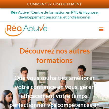
Passer
COMMENCEZ GRATUITEMENT
au
Réa
Active | Centre de formation en PNL & Hypnose,
contenu
développement personnel et professionnel
Découvrez nos autres
formations
Que vous souhaitiez améliorer
votre confiance en vous, gérer
efficacement votre temps,
perfectionner vos compétences en