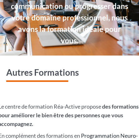
communication ou progresser dans
votre domaine professionnel, nous
avons la formation idéale pour
vous.
Autres Formations
Le centre de formation Réa-Active propose
des formations
pour améliorer le bien être des personnes que vous
accompagnez.
En complément des formations en
Programmation Neuro-