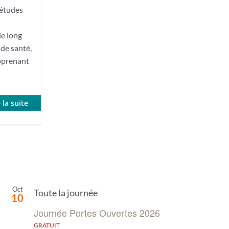
 études
le long
 de santé,
pprenant
 la suite
Oct
Toute la journée
10
Journée Portes Ouvertes 2026
GRATUIT