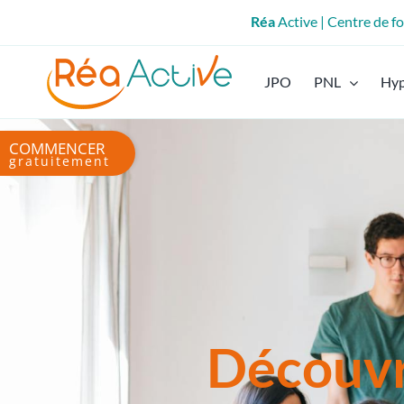
Passer
Réa
Active | Centre de 
au
contenu
JPO
PNL
Hy
Bascule
de
la
zone
de
la
barre
coulissante
Découvr