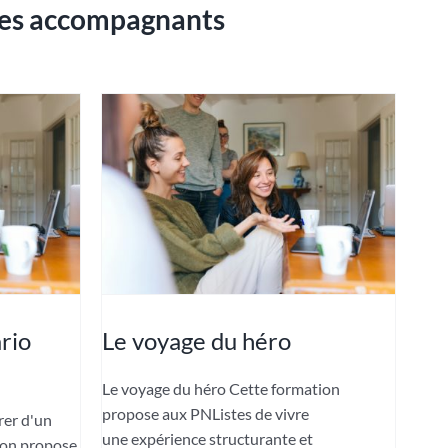
 les accompagnants
ario
Le voyage du héro
Le voyage du héro Cette formation
propose aux PNListes de vivre
rer d'un
une expérience structurante et
ion propose