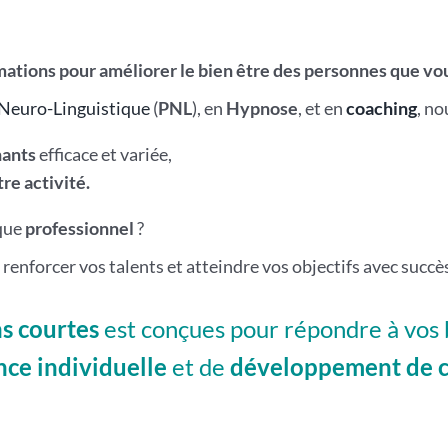
mations pour améliorer le bien être des personnes que v
Neuro-Linguistique
(
PNL
), en
Hypnose
, et en
coaching
, n
nants
efficace et variée,
re activité.
que
professionnel
?
enforcer vos talents et atteindre vos objectifs avec succès
s courtes
est conçues pour répondre à vos 
nce individuelle
et de
développement de c