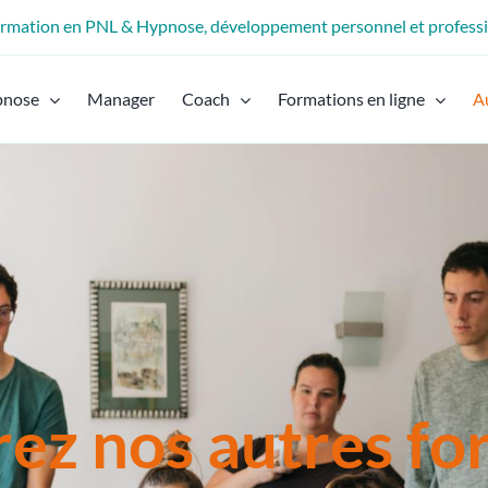
formation en PNL & Hypnose, développement personnel et profess
pnose
Manager
Coach
Formations en ligne
A
ez nos autres fo