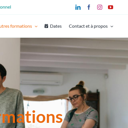
ionnel
LinkedIn
Facebook
Instagram
YouTu
utres formations
Dates
Contact et à propos
rmations