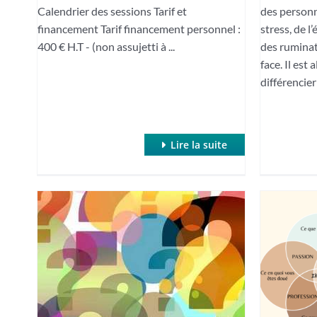
Calendrier des sessions Tarif et
des personn
financement Tarif financement personnel :
stress, de l
400 € H.T - (non assujetti à ...
des ruminati
face. Il est 
différencier l
Lire la suite