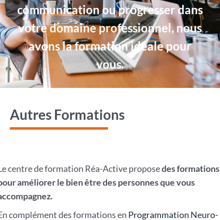
communication ou progresser dans
votre domaine professionnel, nous
avons la formation idéale pour
vous.
Autres Formations
Le centre de formation Réa-Active propose
des formations
pour améliorer le bien être des personnes que vous
accompagnez.
En complément des formations en
Programmation Neuro-