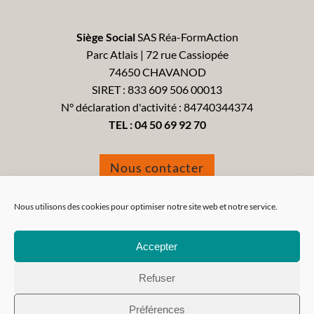
Siège Social
SAS Réa-FormAction
Parc Atlais | 72 rue Cassiopée
74650 CHAVANOD
SIRET : 833 609 506 00013
N° déclaration d'activité : 84740344374
TEL :
04 50 69 92 70
Nous contacter
Formulaire de réclamation
Nous utilisons des cookies pour optimiser notre site web et notre service.
Accepter
Refuser
Tous droits réservés 2021 - Réa-FormAction -
Mentions
Préférences