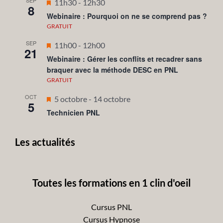
SEP
Mis
11h30
-
12h30
8
en
Webinaire : Pourquoi on ne se comprend pas ?
avant
GRATUIT
SEP
Mis
11h00
-
12h00
21
en
Webinaire : Gérer les conflits et recadrer sans
braquer avec la méthode DESC en PNL
avant
GRATUIT
OCT
Mis
5 octobre
-
14 octobre
5
en
Technicien PNL
avant
Les actualités
Toutes les formations en 1 clin d'oeil
Cursus PNL
Cursus Hypnose