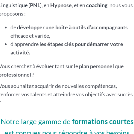
Linguistique
(
PNL
), en
Hypnose
, et en
coaching
, nous vous
proposons :
de
développer une boîte à outils d’accompagnants
efficace et variée,
d’apprendre
les étapes clés pour démarrer votre
activité.
Vous cherchez à évoluer tant sur le
plan personnel
que
professionnel
?
Vous souhaitez acquérir de nouvelles compétences,
renforcer vos talents et atteindre vos objectifs avec succès
?
Notre large gamme de
formations courtes
est conçues pour répondre à vos besoins