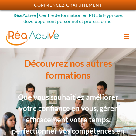
Passer
COMMENCEZ GRATUITEMENT
au
Réa
Active | Centre de formation en PNL & Hypnose,
contenu
développement personnel et professionnel
Découvrez nos autres
formations
Que vous souhaitiez améliorer
votre confiance en vous, gérer
efficacement votre temps,
perfectionner vos compétences en