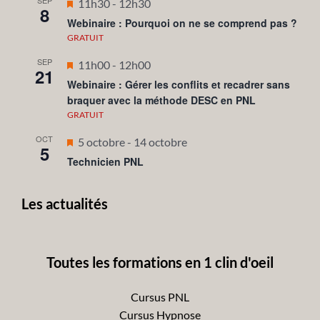
SEP
Mis
11h30
-
12h30
8
en
Webinaire : Pourquoi on ne se comprend pas ?
avant
GRATUIT
SEP
Mis
11h00
-
12h00
21
en
Webinaire : Gérer les conflits et recadrer sans
braquer avec la méthode DESC en PNL
avant
GRATUIT
OCT
Mis
5 octobre
-
14 octobre
5
en
Technicien PNL
avant
Les actualités
Toutes les formations en 1 clin d'oeil
Cursus PNL
Cursus Hypnose