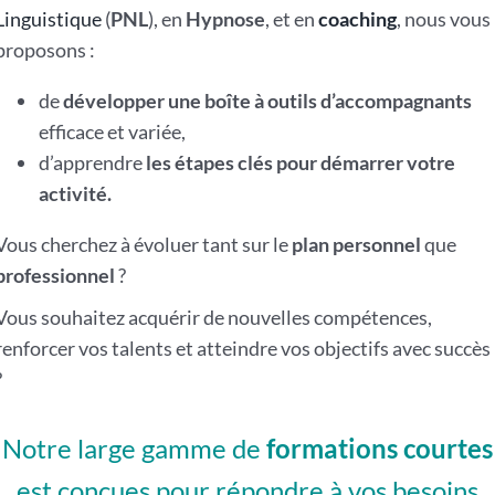
Linguistique
(
PNL
), en
Hypnose
, et en
coaching
, nous vous
proposons :
de
développer une boîte à outils d’accompagnants
efficace et variée,
d’apprendre
les étapes clés pour démarrer votre
activité.
Vous cherchez à évoluer tant sur le
plan personnel
que
professionnel
?
Vous souhaitez acquérir de nouvelles compétences,
renforcer vos talents et atteindre vos objectifs avec succès
?
Notre large gamme de
formations courtes
est conçues pour répondre à vos besoins