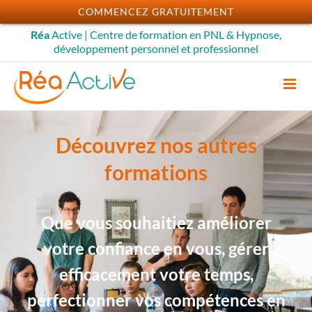
Passer
COMMENCEZ GRATUITEMENT
au
Réa
Active | Centre de formation en PNL & Hypnose,
contenu
développement personnel et professionnel
Découvrez nos autres
formations
Que vous souhaitiez améliorer
votre confiance en vous, gérer
efficacement votre temps,
perfectionner vos compétences en