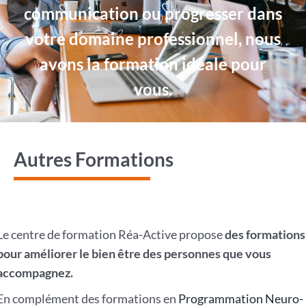
communication ou progresser dans
votre domaine professionnel, nous
avons la formation idéale pour
vous.
Autres Formations
Le centre de formation Réa-Active propose
des formations
pour améliorer le bien être des personnes que vous
accompagnez.
En complément des formations en
Programmation Neuro-