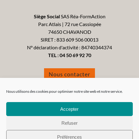
Siège Social
SAS Réa-FormAction
Parc Atlais | 72 rue Cassiopée
74650 CHAVANOD
SIRET : 833 609 506 00013
N° déclaration d'activité : 84740344374
TEL :
04 50 69 92 70
Nous contacter
Formulaire de réclamation
Nous utilisons des cookies pour optimiser notre site web et notre service.
Accepter
Refuser
Tous droits réservés 2021 - Réa-FormAction -
Mentions
Préférences