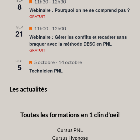
SEP
Mis
11h30
-
12h30
8
en
Webinaire : Pourquoi on ne se comprend pas ?
avant
GRATUIT
SEP
Mis
11h00
-
12h00
21
en
Webinaire : Gérer les conflits et recadrer sans
braquer avec la méthode DESC en PNL
avant
GRATUIT
OCT
Mis
5 octobre
-
14 octobre
5
en
Technicien PNL
avant
Les actualités
Toutes les formations en 1 clin d'oeil
Cursus PNL
Cursus Hypnose