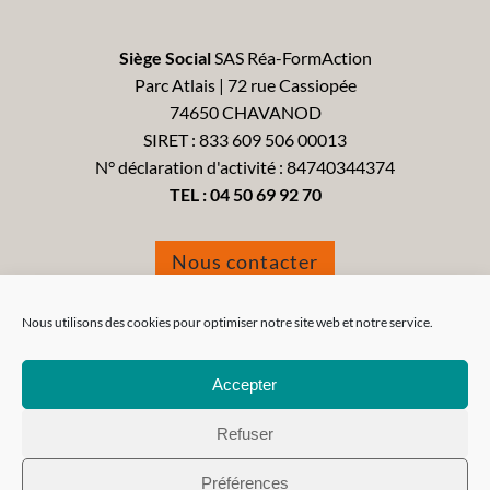
Siège Social
SAS Réa-FormAction
Parc Atlais | 72 rue Cassiopée
74650 CHAVANOD
SIRET : 833 609 506 00013
N° déclaration d'activité : 84740344374
TEL :
04 50 69 92 70
Nous contacter
Formulaire de réclamation
Nous utilisons des cookies pour optimiser notre site web et notre service.
Accepter
Refuser
Tous droits réservés 2021 - Réa-FormAction -
Mentions
Préférences