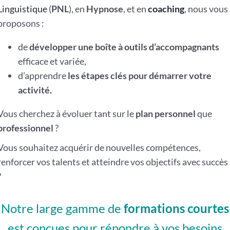
Linguistique
(
PNL
), en
Hypnose
, et en
coaching
, nous vous
proposons :
de
développer une boîte à outils d’accompagnants
efficace et variée,
d’apprendre
les étapes clés pour démarrer votre
activité.
Vous cherchez à évoluer tant sur le
plan personnel
que
professionnel
?
Vous souhaitez acquérir de nouvelles compétences,
renforcer vos talents et atteindre vos objectifs avec succès
?
Notre large gamme de
formations courtes
est conçues pour répondre à vos besoins