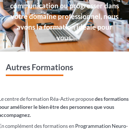
communication ou progresser dans
votre domaine professionnel, nous
avons la formation idéale pour
vous.
Autres Formations
Le centre de formation Réa-Active propose
des formations
pour améliorer le bien être des personnes que vous
accompagnez.
En complément des formations en
Programmation Neuro-