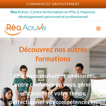
Passer
COMMENCEZ GRATUITEMENT
au
Réa
Active | Centre de formation en PNL & Hypnose,
contenu
développement personnel et professionnel
Découvrez nos autres
formations
Que vous souhaitiez améliorer
votre confiance en vous, gérer
efficacement votre temps,
perfectionner vos compétences en