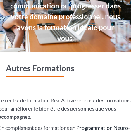
communication ou progresser dans
votre domaine professionnel, nous
avons la formation idéale pour
vous.
Autres Formations
Le centre de formation Réa-Active propose
des formations
pour améliorer le bien être des personnes que vous
accompagnez.
En complément des formations en
Programmation Neuro-