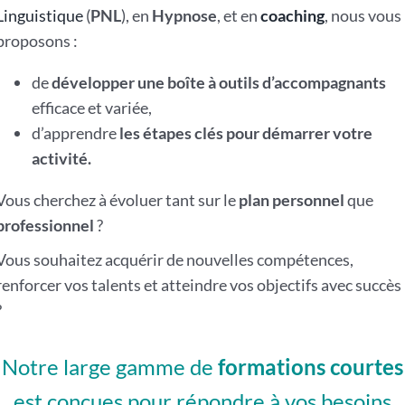
Linguistique
(
PNL
), en
Hypnose
, et en
coaching
, nous vous
proposons :
de
développer une boîte à outils d’accompagnants
efficace et variée,
d’apprendre
les étapes clés pour démarrer votre
activité.
Vous cherchez à évoluer tant sur le
plan personnel
que
professionnel
?
Vous souhaitez acquérir de nouvelles compétences,
renforcer vos talents et atteindre vos objectifs avec succès
?
Notre large gamme de
formations courtes
est conçues pour répondre à vos besoins