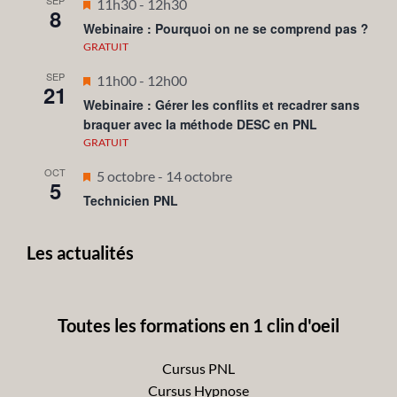
SEP
Mis
11h30
-
12h30
8
en
Webinaire : Pourquoi on ne se comprend pas ?
avant
GRATUIT
SEP
Mis
11h00
-
12h00
21
en
Webinaire : Gérer les conflits et recadrer sans
braquer avec la méthode DESC en PNL
avant
GRATUIT
OCT
Mis
5 octobre
-
14 octobre
5
en
Technicien PNL
avant
Les actualités
Toutes les formations en 1 clin d'oeil
Cursus PNL
Cursus Hypnose