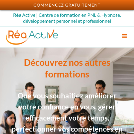
Passer
COMMENCEZ GRATUITEMENT
au
Réa
Active | Centre de formation en PNL & Hypnose,
contenu
développement personnel et professionnel
Découvrez nos autres
formations
Que vous souhaitiez améliorer
votre confiance en vous, gérer
efficacement votre temps,
perfectionner vos compétences en