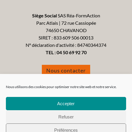
Siège Social
SAS Réa-FormAction
Parc Atlais | 72 rue Cassiopée
74650 CHAVANOD
SIRET : 833 609 506 00013
N° déclaration d'activité : 84740344374
TEL :
04 50 69 92 70
Nous contacter
Formulaire de réclamation
Nous utilisons des cookies pour optimiser notre site web et notre service.
Accepter
Refuser
Tous droits réservés 2021 - Réa-FormAction -
Mentions
Préférences