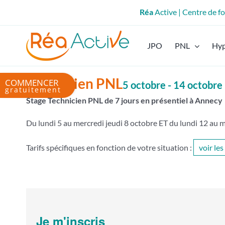
Passer
Réa
Active | Centre de 
au
contenu
JPO
PNL
Hy
Bascule
Technicien PNL
5 octobre
-
14 octobre
de
Stage Technicien PNL de 7 jours en présentiel à Annecy
la
zone
Du lundi 5 au mercredi jeudi 8 octobre ET du lundi 12 au 
de
la
Tarifs spécifiques en fonction de votre situation :
voir les
barre
coulissante
Je m'inscris