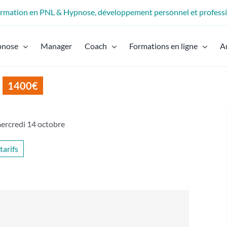
formation en PNL & Hypnose, développement personnel et profess
pnose
Manager
Coach
Formations en ligne
A
1400€
mercredi 14 octobre
 tarifs