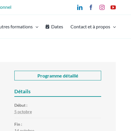
ionnel
LinkedIn
Facebook
Instagram
YouTu
utres formations
Dates
Contact et à propos
Programme détaillé
Détails
Début :
5 octobre
Fin :
14 octobre