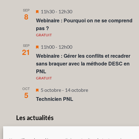
SEP
Mis
11h30
-
12h30
8
en
Webinaire : Pourquoi on ne se comprend
avant
pas ?
GRATUIT
SEP
Mis
11h00
-
12h00
21
en
Webinaire : Gérer les conflits et recadrer
avant
sans braquer avec la méthode DESC en
PNL
GRATUIT
OCT
Mis
5 octobre
-
14 octobre
5
en
Technicien PNL
avant
Les actualités