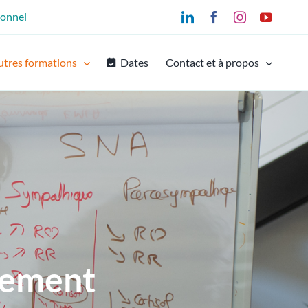
ionnel
LinkedIn
Facebook
Instagram
YouTu
utres formations
Dates
Contact et à propos
nement