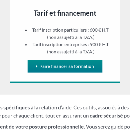
Tarif et financement
Tarif inscription particuliers : 600 € H.T
(non assujetti à la T.V.A.)
Tarif inscription entreprises : 900 € H.T
(non assujetti à la T.V.A.)
Faire financer sa formation
ls spécifiques
à la relation d’aide. Ces outils, associés à d
e
pour chaque client, tout en assurant un
cadre sécurisé
pou
nt de votre posture professionnelle
. Vous serez guidé p