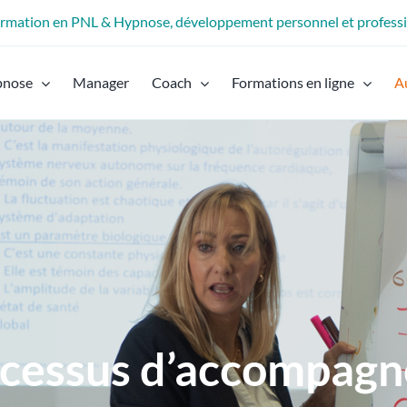
formation en PNL & Hypnose, développement personnel et profess
pnose
Manager
Coach
Formations en ligne
A
ocessus d’accompag